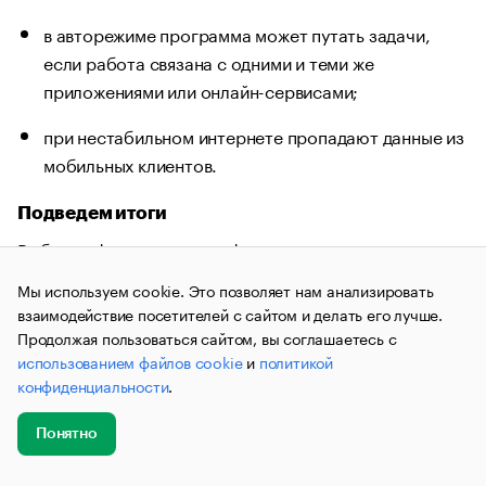
в авторежиме программа может путать задачи,
если работа связана с одними и теми же
приложениями или онлайн-сервисами;
при нестабильном интернете пропадают данные из
мобильных клиентов.
Подведем итоги
Выбор софта зависит от сферы деятельности и
масштаба компании. Для контроля офисных
Мы используем cookie. Это позволяет нам анализировать
сотрудников, выполняющих стандартные задачи,
взаимодействие посетителей с сайтом и делать его лучше.
полезны системы с автоматическим мониторингом
Продолжая пользоваться сайтом, вы соглашаетесь с
активности. Однако творческие и проектные
использованием файлов cookie
и
политикой
конфиденциальности
.
процессы требуют иного подхода: приоритетны
инструменты добровольного трекинга, сохраняющие
Понятно
доверие в команде. В крупных компаниях рационально
Добавить
комбинировать разные типы ПО для отдельных
Главное
Эксперты
Кейсы
Мероприятия
новость