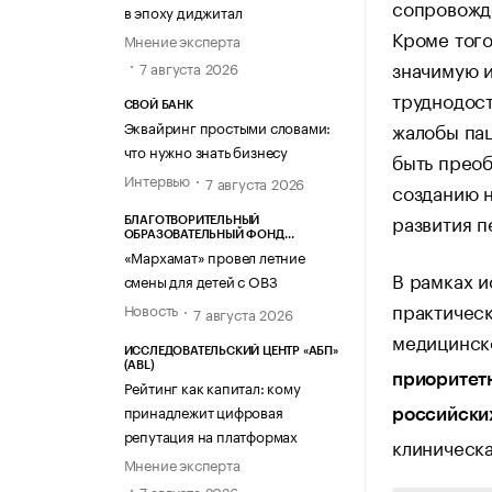
сопровожде
в эпоху диджитал
Кроме того
Мнение эксперта
значимую 
7 августа 2026
труднодост
СВОЙ БАНК
жалобы пац
Эквайринг простыми словами:
что нужно знать бизнесу
быть преоб
Интервью
7 августа 2026
созданию 
развития 
БЛАГОТВОРИТЕЛЬНЫЙ
ОБРАЗОВАТЕЛЬНЫЙ ФОНД
«МАРХАМАТ»
«Мархамат» провел летние
В рамках и
смены для детей с ОВЗ
практичес
Новость
7 августа 2026
медицинск
ИССЛЕДОВАТЕЛЬСКИЙ ЦЕНТР «АБП»
(ABL)
приоритет
Рейтинг как капитал: кому
принадлежит цифровая
российски
репутация на платформах
клиническа
Мнение эксперта
7 августа 2026