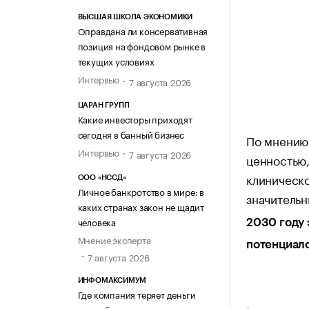
ВЫСШАЯ ШКОЛА ЭКОНОМИКИ
Оправдана ли консервативная
позиция на фондовом рынке в
текущих условиях
Интервью
7 августа 2026
ЦАРАН ГРУПП
Какие инвесторы приходят
сегодня в банный бизнес
По мнению
Интервью
7 августа 2026
ценностью
клиническо
ООО «НССД»
Личное банкротство в мире: в
значитель
каких странах закон не щадит
человека
2030 году 
Мнение эксперта
потенциало
7 августа 2026
ИНФОМАКСИМУМ
Где компания теряет деньги