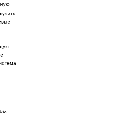
нную
лучить
евые
дукт
ие
истема
ень