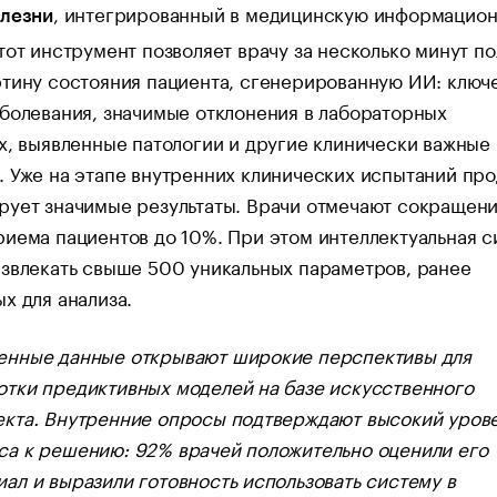
, интегрированный в медицинскую информацио
олезни
тот инструмент позволяет врачу за несколько минут по
ртину состояния пациента, сгенерированную ИИ: ключ
болевания, значимые отклонения в лабораторных
х, выявленные патологии и другие клинически важные
 Уже на этапе внутренних клинических испытаний про
рует значимые результаты. Врачи отмечают сокращен
иема пациентов до 10%. При этом интеллектуальная с
звлекать свыше 500 уникальных параметров, ранее
х для анализа.
енные данные открывают широкие перспективы для
отки предиктивных моделей на базе искусственного
екта. Внутренние опросы подтверждают высокий уров
са к решению: 92% врачей положительно оценили его
иал и выразили готовность использовать систему в