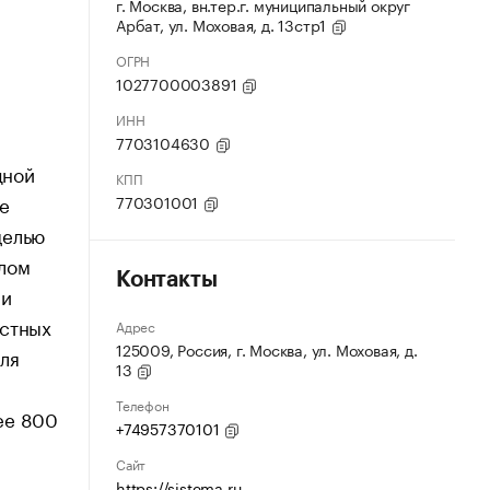
г. Москва, вн.тер.г. муниципальный округ
Арбат, ул. Моховая, д. 13стр1
ОГРН
1027700003891
ИНН
7703104630
дной
КПП
е
770301001
целью
лом
Контакты
ли
астных
Адрес
125009, Россия, г. Москва, ул. Моховая, д.
ля
13
Телефон
ее 800
+74957370101
Сайт
https://sistema.ru