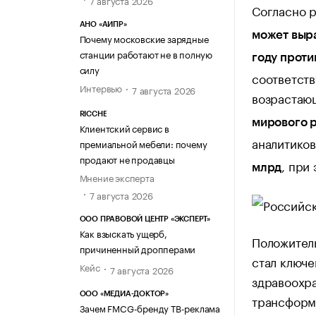
Согласно р
АНО «АИПР»
может выра
Почему московские зарядные
станции работают не в полную
году проти
силу
соответст
Интервью
7 августа 2026
возрастаю
RICCHE
мирового р
Клиентский сервис в
аналитико
премиальной мебели: почему
продают не продавцы
, при
млрд
Мнение эксперта
7 августа 2026
ООО ПРАВОВОЙ ЦЕНТР «ЭКСПЕРТ»
Как взыскать ущерб,
Положитель
причиненный дропперами
стал ключ
Кейс
7 августа 2026
здравоохр
ООО «МЕДИА-ДОКТОР»
трансформ
Зачем FMCG-бренду ТВ-реклама