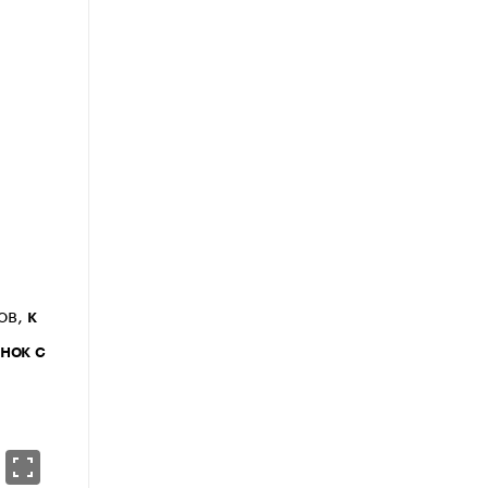
й
ов,
к
нок с