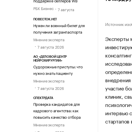
поддержке селлеров WB
РБК Бизнес
7 августа
ПОВЕСТОК.НЕТ
Источник изо
Нужен ли военный билет для
получения загранпаспорта
Эксперты 
Мнение эксперта
инвестиру
7 августа 2026
консалтин
АО «ДЕЛОВОЙ ЦЕНТР
НЕЙРОХИРУРГИИ»
исследован
Судорожные приступы: что
определен
нужно знать пациенту
внедрения 
Мнение эксперта
участие бо
7 августа 2026
клиник, св
СПЕКТРДАТА
психологи
Проверка кандидатов для
кадрового агентства: как
интервью 
повысить качество отбора
стартапов 
Мнение эксперта
7 августа 2026