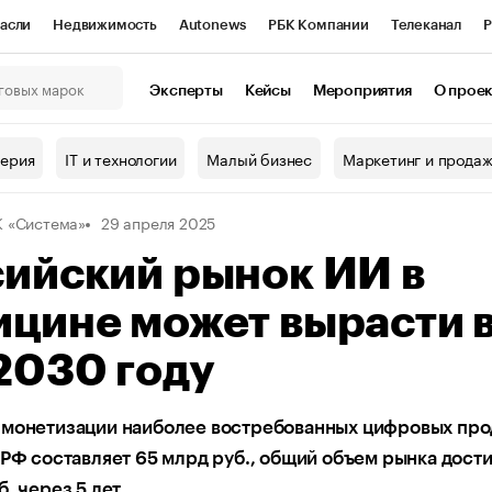
асли
Недвижимость
Autonews
РБК Компании
Телеканал
Р
К Курсы
РБК Life
Тренды
Визионеры
Национальные проекты
Эксперты
Кейсы
Мероприятия
О прое
онный клуб
Исследования
Кредитные рейтинги
Франшизы
Г
терия
IT и технологии
Малый бизнес
Маркетинг и прода
Проверка контрагентов
Политика
Экономика
Бизнес
 «Система»
29 апреля 2025
ы
сийский рынок ИИ в
цине может вырасти в
2030 году
 монетизации наиболее востребованных цифровых про
 РФ составляет 65 млрд руб., общий объем рынка дост
б. через 5 лет