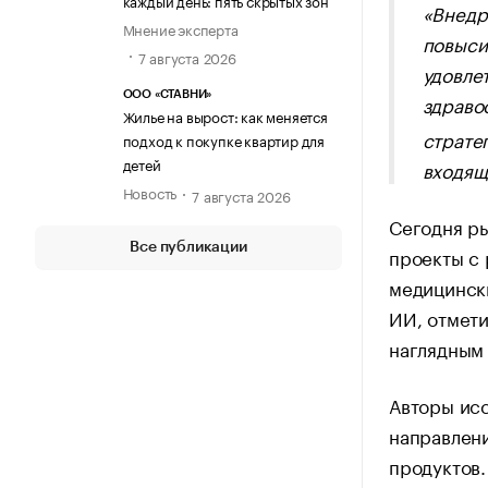
каждый день: пять скрытых зон
«Внедр
Мнение эксперта
повыси
7 августа 2026
удовле
ООО «СТАВНИ»
здраво
Жилье на вырост: как меняется
страте
подход к покупке квартир для
детей
входящ
Новость
7 августа 2026
Сегодня ры
Все публикации
проекты с 
медицинск
ИИ, отмети
наглядным
Авторы ис
направлен
продуктов.