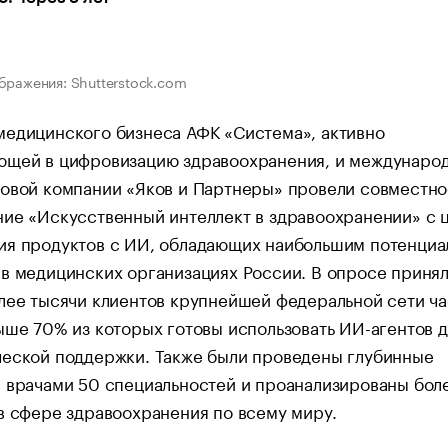
бражения: Shutterstock.com
медицинского бизнеса АФК «Система», активно
ющей в цифровизацию здравоохранения, и междунаро
говой компании «Яков и Партнеры» провели совместно
ие «Искусственный интеллект в здравоохранении» с 
ия продуктов с ИИ, обладающих наибольшим потенциа
в медицинских организациях России. В опросе приня
лее тысячи клиентов крупнейшей федеральной сети ч
ыше 70% из которых готовы использовать ИИ-агентов д
ческой поддержки. Также были проведены глубинные
с врачами 50 специальностей и проанализированы бол
в сфере здравоохранения по всему миру.