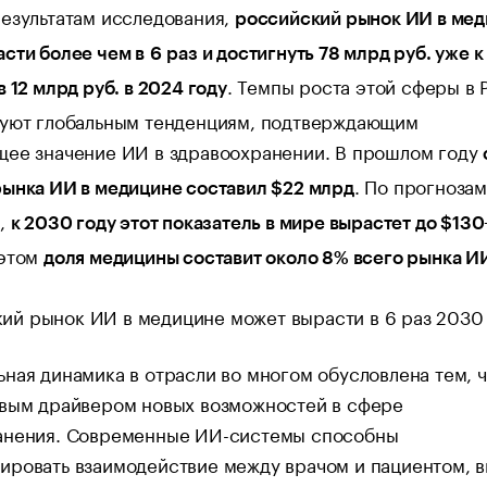
езультатам исследования,
российский рынок ИИ в ме
сти более чем в 6 раз и достигнуть 78 млрд руб. уже 
. Темпы роста этой сферы в 
в 12 млрд руб. в 2024 году
вуют глобальным тенденциям, подтверждающим
щее значение ИИ в здравоохранении. В прошлом году
. По прогноза
ынка ИИ в медицине составил $22 млрд
в,
к 2030 году этот показатель в мире вырастет до $13
 этом
доля медицины составит около 8% всего рынка И
ная динамика в отрасли во многом обусловлена тем, 
евым драйвером новых возможностей в сфере
анения. Современные ИИ-системы способны
ировать взаимодействие между врачом и пациентом, 