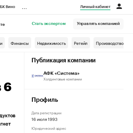
...
БК Вино
Личный кабинет
Стать экспертом
Управлять компанией
кте
азета
жи
Финансы
Недвижимость
Ретейл
Производство
Публикация компании
АФК «Система»
Холдинговые компании
 6
Профиль
Дата регистрации
дуктов
16 июля 1993
игнет
Юридический адрес