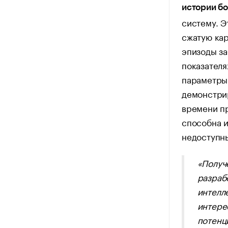
истории б
систему. Э
сжатую ка
эпизоды за
показателя
параметры.
демонстри
времени пр
способна и
недоступны
«Получ
разраб
интелл
интере
потенц