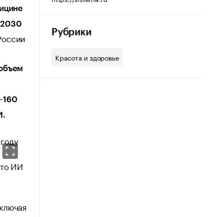
дицине
к 2030
Рубрики
России
Красота и здоровье
объем
м
0–160
И.
что ИИ
включая