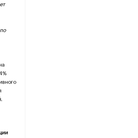
ет
 по
на
64%
ивного
я
.
ции