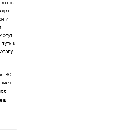
ентов.
карт
ой и
и
могут
путь к
этапу
ее 80
ние в
ыре
я в