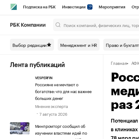
Подписка на РБК
Инвестиции
Мероприятия
Отр
Спорт
Школа управления РБК
РБК Образование
РБ
РБК Компании
Город
Стиль
Крипто
РБК Бизнес-среда
Дискусси
Выбор редакции
Менеджмент и HR
Право и бухгал
Спецпроекты СПб
Конференции СПб
Спецпроекты
Главная
АФК
Технологии и медиа
Финансы
Рынок наличной валют
Лента публикаций
Рос
VESPERFIN
Россияне не мечтают о
меди
богатстве: что для нас важнее
больших денег
раз 
Мнение эксперта
7 августа 2026
Потенциал
Минпромторг сообщил об
в клиниках
изучении властями идей по
78 млрд ру