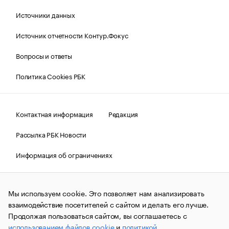
Источники данных
Источник отчетности Контур.Фокус
Вопросы и ответы
Политика Cookies РБК
Контактная информация
Редакция
Рассылка РБК Новости
Информация об ограничениях
Правовая информация
О соблюдении авторских прав
Мы используем cookie. Это позволяет нам анализировать
© АО «РОСБИЗНЕСКОНСАЛТИНГ»,
1995–2026.
Сообщения
и материалы информационного агентства «РБК»
взаимодействие посетителей с сайтом и делать его лучше.
(зарегистрировано Федеральной службой по надзору в сфере
Продолжая пользоваться сайтом, вы соглашаетесь с
связи, информационных технологий и массовых
использованием файлов cookie
и
политикой
коммуникаций (Роскомнадзор) 09.12.2015 за номером ИА