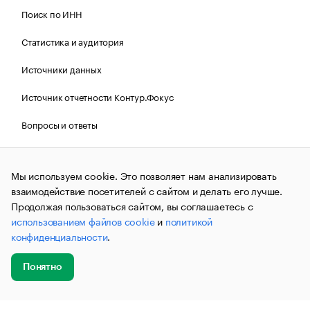
Поиск по ИНН
Статистика и аудитория
Источники данных
Источник отчетности Контур.Фокус
Вопросы и ответы
Политика Cookies РБК
Мы используем cookie. Это позволяет нам анализировать
взаимодействие посетителей с сайтом и делать его лучше.
Контактная информация
Редакция
Продолжая пользоваться сайтом, вы соглашаетесь с
использованием файлов cookie
и
политикой
Рассылка РБК Новости
конфиденциальности
.
Информация об ограничениях
Понятно
Правовая информация
О соблюдении авторских прав
Добавить
Главное
Эксперты
Кейсы
Мероприятия
новость