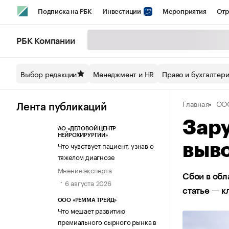
Подписка на РБК
Инвестиции
Мероприятия
Отр
Спорт
Школа управления РБК
РБК Образование
РБ
РБК Компании
Стиль
Крипто
РБК Бизнес-среда
Дискуссионный кл
Выбор редакции
Менеджмент и HR
Право и бухгалтер
Спецпроекты СПб
Конференции СПб
Спецпроекты
Главная
ОО
Технологии и медиа
Финансы
Рынок наличной валют
Лента публикаций
Зару
АО «ДЕЛОВОЙ ЦЕНТР
НЕЙРОХИРУРГИИ»
Что чувствует пациент, узнав о
выво
тяжелом диагнозе
Мнение эксперта
Сбои в обл
6 августа 2026
статье — к
ООО «РЕММА ТРЕЙД»
Что мешает развитию
премиального сырного рынка в