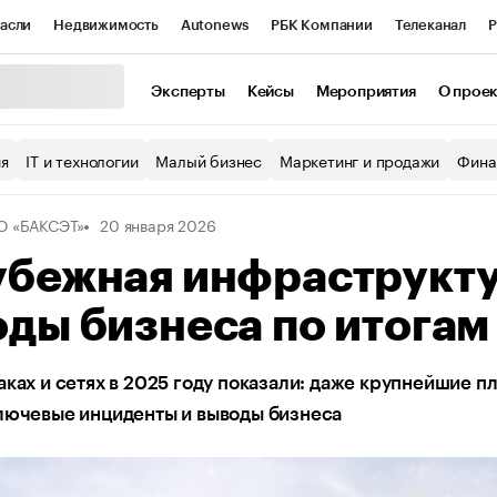
асли
Недвижимость
Autonews
РБК Компании
Телеканал
Р
К Курсы
РБК Life
Тренды
Визионеры
Национальные проекты
Эксперты
Кейсы
Мероприятия
О прое
уб
Исследования
Кредитные рейтинги
Франшизы
Газета
ия
IT и технологии
Малый бизнес
Маркетинг и продажи
Фина
Проверка контрагентов
Политика
Экономика
Бизнес
О «БАКСЭТ»
20 января 2026
ы
бежная инфраструкту
ды бизнеса по итогам
аках и сетях в 2025 году показали: даже крупнейшие 
лючевые инциденты и выводы бизнеса