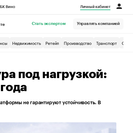
БК Вино
Личный кабинет
Город
Стать экспертом
Управлять компанией
кте
нсы
Недвижимость
Ретейл
Производство
Транспорт
Образ
ра под нагрузкой:
 года
платформы не гарантируют устойчивость. В