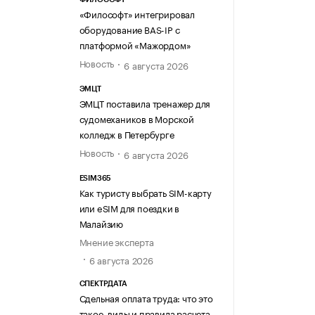
«Философт» интегрировал
оборудование BAS-IP с
платформой «Мажордом»
Новость
6 августа 2026
ЭМЦТ
ЭМЦТ поставила тренажер для
судомехаников в Морской
колледж в Петербурге
Новость
6 августа 2026
ESIM365
Как туристу выбрать SIM-карту
или eSIM для поездки в
Малайзию
Мнение эксперта
6 августа 2026
СПЕКТРДАТА
Сдельная оплата труда: что это
такое, виды и правила расчета