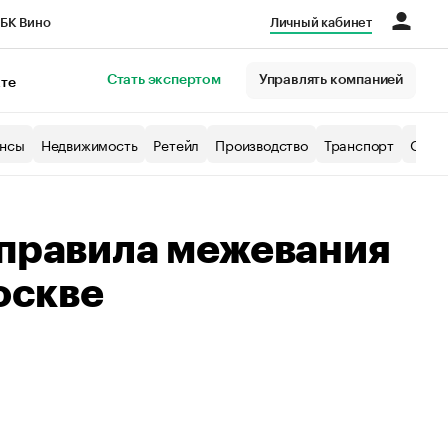
БК Вино
Личный кабинет
Город
Стать экспертом
Управлять компанией
кте
нсы
Недвижимость
Ретейл
Производство
Транспорт
Образ
 правила межевания
оскве