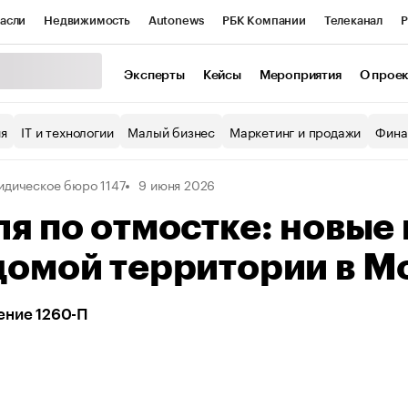
асли
Недвижимость
Autonews
РБК Компании
Телеканал
Р
К Курсы
РБК Life
Тренды
Визионеры
Национальные проекты
Эксперты
Кейсы
Мероприятия
О прое
уб
Исследования
Кредитные рейтинги
Франшизы
Газета
ия
IT и технологии
Малый бизнес
Маркетинг и продажи
Фина
Проверка контрагентов
Политика
Экономика
Бизнес
дическое бюро 1147
9 июня 2026
ы
я по отмостке: новые
домой территории в М
ение 1260-П