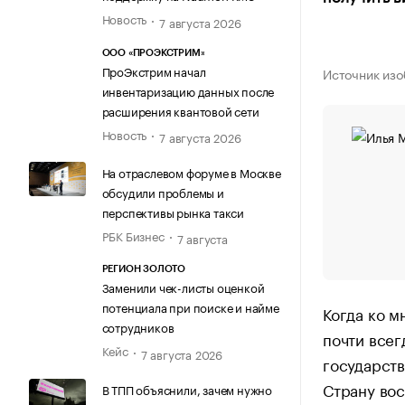
Новость
7 августа 2026
ООО «ПРОЭКСТРИМ»
ПроЭкстрим начал
Источник изо
инвентаризацию данных после
расширения квантовой сети
Новость
7 августа 2026
На отраслевом форуме в Москве
обсудили проблемы и
перспективы рынка такси
РБК Бизнес
7 августа
РЕГИОН ЗОЛОТО
Заменили чек-листы оценкой
потенциала при поиске и найме
Когда ко м
сотрудников
почти всег
Кейс
7 августа 2026
государств
Страну вос
В ТПП объяснили, зачем нужно