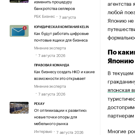
изменить процедуру
агентства 
банкротства селлеров
любой поез
РБК Бизнес
7 августа
Японию не 
путешестви
ЮРИДИЧЕСКАЯ КОМПАНИЯ KELIN
Как будут работать цифровые
формально
почтовые ящики для бизнеса
Мнение эксперта
По каки
7 августа 2026
Японию 
ПРАВОВАЯ КОМАНДА
Как бизнесу создать НКО и какие
В текущем 
возможности это открывает
гражданин
Мнение эксперта
японская в
7 августа 2026
туристиче
РЕХАУ
достоприме
От оптимизации к развитию:
партнерам 
новые точки опоры для
мебельного рынка
Многие ро
Интервью
7 августа 2026