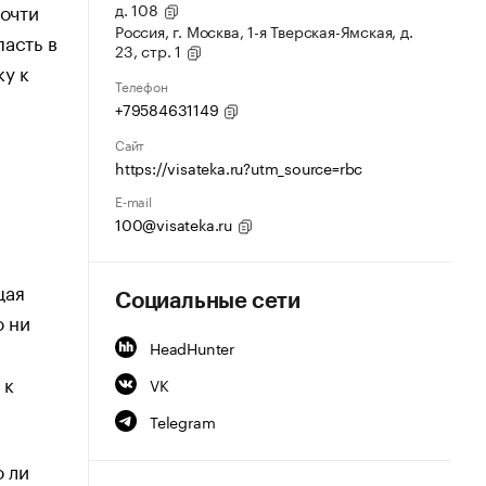
почти
д. 108
Россия, г. Москва, 1-я Тверская-Ямская, д.
асть в
23, стр. 1
ку к
Телефон
+79584631149
Сайт
https://visateka.ru?utm_source=rbc
E-mail
100@visateka.ru
щая
Социальные сети
о ни
HeadHunter
 к
VK
Telegram
 ли