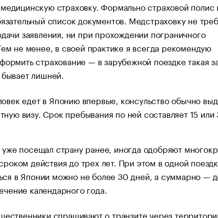
 медицинскую страховку. Формально страховой полис 
бязательный список документов. Медстраховку не тре
одачи заявления, ни при прохождении пограничного
Тем не менее, в своей практике я всегда рекомендую
формить страхование — в зарубежной поездке такая з
 бывает лишней.
ловек едет в Японию впервые, консульство обычно выд
тную визу. Срок пребывания по ней составляет 15 или
о уже посещал страну ранее, иногда одобряют многок
 сроком действия до трех лет. При этом в одной поезд
ься в Японии можно не более 30 дней, а суммарно — д
течение календарного года.
ешественники спрашивают о транзите через территор