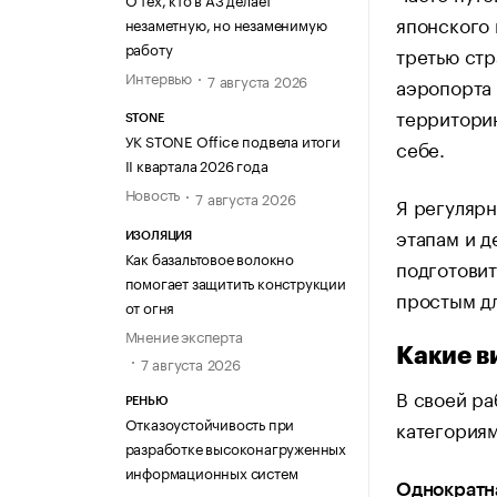
японского 
незаметную, но незаменимую
работу
третью стр
Интервью
7 августа 2026
аэропорта 
территори
STONE
УК STONE Office подвела итоги
себе.
II квартала 2026 года
Новость
7 августа 2026
Я регуляр
этапам и д
ИЗОЛЯЦИЯ
Как базальтовое волокно
подготовит
помогает защитить конструкции
простым дл
от огня
Мнение эксперта
Какие в
7 августа 2026
В своей ра
РЕНЬЮ
Отказоустойчивость при
категориям
разработке высоконагруженных
информационных систем
Однократна