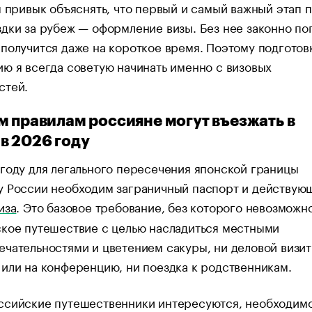
я привык объяснять, что первый и самый важный этап 
дки за рубеж — оформление визы. Без нее законно поп
получится даже на короткое время. Поэтому подготов
ю я всегда советую начинать именно с визовых
стей.
м правилам россияне могут въезжать в
в 2026 году
году для легального пересечения японской границы
у России необходим заграничный паспорт и действую
иза
. Это базовое требование, без которого невозможн
ское путешествие с целью насладиться местными
чательностями и цветением сакуры, ни деловой визит
или на конференцию, ни поездка к родственникам.
ссийские путешественники интересуются, необходимо