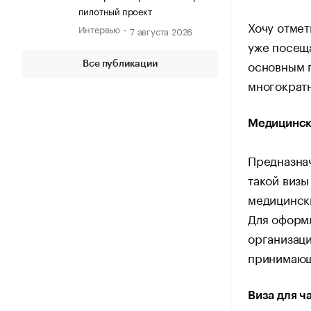
пилотный проект
Хочу отмет
Интервью
7 августа 2026
уже посеща
основным п
Все публикации
многократн
Медицинск
Предназнач
такой визы
медицински
Для оформ
организаци
принимающ
Виза для ч