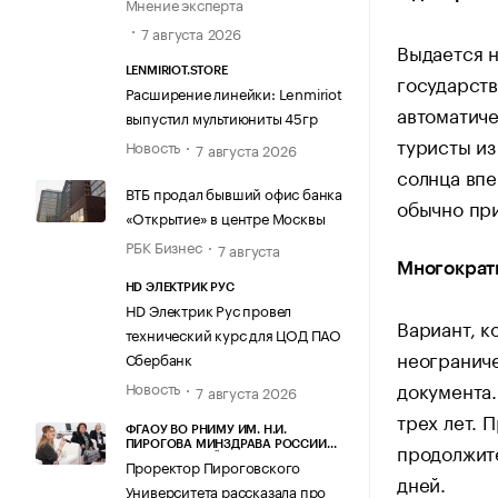
Мнение эксперта
7 августа 2026
Выдается н
LENMIRIOT.STORE
государств
Расширение линейки: Lenmiriot
автоматиче
выпустил мультиюниты 45гр
туристы из
Новость
7 августа 2026
солнца впе
ВТБ продал бывший офис банка
обычно при
«Открытие» в центре Москвы
РБК Бизнес
7 августа
Многократ
HD ЭЛЕКТРИК РУС
HD Электрик Рус провел
Вариант, к
технический курс для ЦОД ПАО
неограниче
Сбербанк
документа.
Новость
7 августа 2026
трех лет. 
ФГАОУ ВО РНИМУ ИМ. Н.И.
продолжите
ПИРОГОВА МИНЗДРАВА РОССИИ
(ПИРОГОВСКИЙ УНИВЕРСИТЕТ)
Проректор Пироговского
дней.
Университета рассказала про