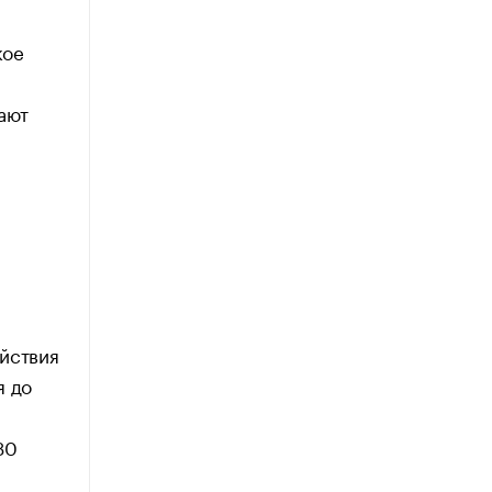
кое
ают
ы
йствия
я до
30