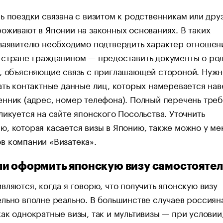
ь поездки связана с визитом к родственникам или дру
оживают в Японии на законных основаниях. В таких
заявителю необходимо подтвердить характер отношен
 стране гражданином — предоставить документы о ро
и, объясняющие связь с приглашающей стороной. Нужн
ать контактные данные лиц, которых намеревается нав
нник (адрес, номер телефона). Полный перечень тре
ликуется на сайте японского Посольства. Уточнить
, которая касается визы в Японию, также можно у ме
в компании «Визатека».
и оформить японскую визу самостояте
вляются, когда я говорю, что получить японскую визу
льно вполне реально. В большинстве случаев россиян
ак однократные визы, так и мультивизы — при условии,