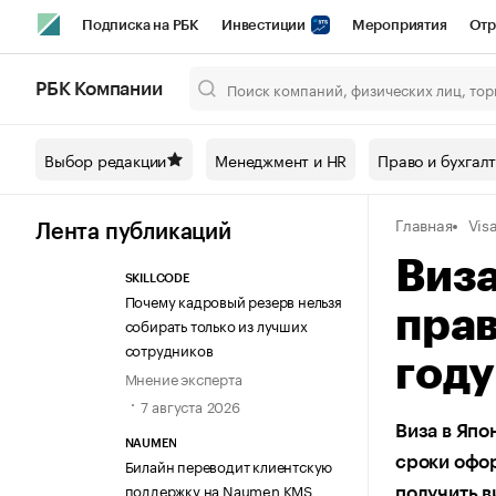
Подписка на РБК
Инвестиции
Мероприятия
Отр
Спорт
Школа управления РБК
РБК Образование
РБ
РБК Компании
Город
Стиль
Крипто
РБК Бизнес-среда
Дискусси
Выбор редакции
Менеджмент и HR
Право и бухгал
Спецпроекты СПб
Конференции СПб
Спецпроекты
Главная
Vis
Технологии и медиа
Финансы
Рынок наличной валют
Лента публикаций
Виза
SKILLCODE
Почему кадровый резерв нельзя
пра
собирать только из лучших
сотрудников
году
Мнение эксперта
7 августа 2026
Виза в Япо
NAUMEN
сроки офор
Билайн переводит клиентскую
поддержку на Naumen KMS
получить в