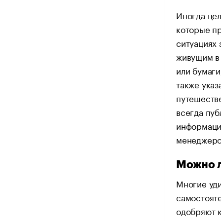
Иногда цел
которые пр
ситуациях 
живущим в
или бумаг
также указ
путешестве
всегда пуб
информацию
менеджеро
Можно л
Многие уди
самостояте
одобряют к