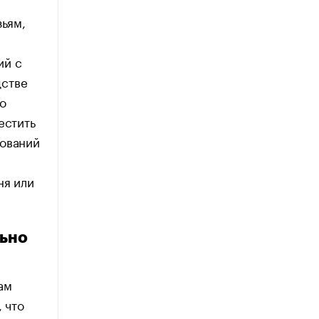
зьям,
ий с
дстве
о
естить
бований
ня или
льно
ам
 что