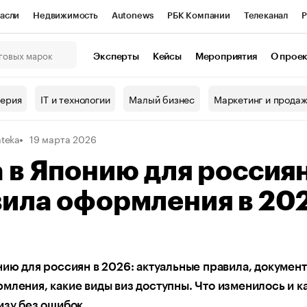
асли
Недвижимость
Autonews
РБК Компании
Телеканал
Р
К Курсы
РБК Life
Тренды
Визионеры
Национальные проекты
Эксперты
Кейсы
Мероприятия
О прое
онный клуб
Исследования
Кредитные рейтинги
Франшизы
Г
терия
IT и технологии
Малый бизнес
Маркетинг и прода
Проверка контрагентов
Политика
Экономика
Бизнес
ateka
19 марта 2026
ы
 в Японию для россиян
вила оформления в 20
нию для россиян в 2026: актуальные правила, документ
мления, какие виды виз доступны. Что изменилось и к
изу без ошибок