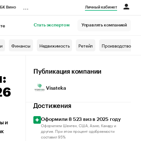
...
БК Вино
Личный кабинет
Стать экспертом
Управлять компанией
кте
азета
жи
Финансы
Недвижимость
Ретейл
Производство
Публикация компании
:
Visateka
26
Достижения
Оформили 8 523 виз в 2025 году
ы и
Оформляли Шенген, США, Азию, Канаду и
другие. При этом процент одобряемости
ак
составил 95%