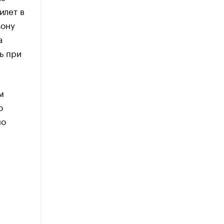
илет в
зону
а
ь при
м
ю
но