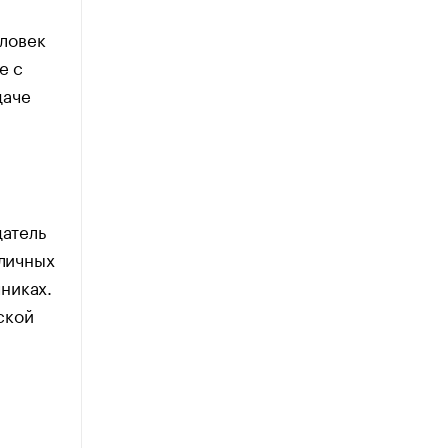
еловек
е с
даче
датель
зличных
никах.
ской