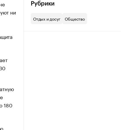
не
Рубрики
буют ни
Отдых и досуг
Общество
ащита
ает
 30
ратную
ке
о 180
ию