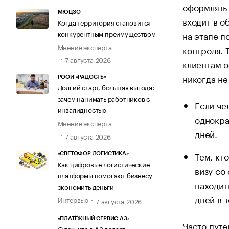
оформлять
МЮЦЗО
входит в о
Когда территория становится
конкурентным преимуществом
на этапе п
Мнение эксперта
контроля. 
7 августа 2026
клиентам о
никогда не
РООИ «РАДОСТЬ»
Долгий старт, большая выгода:
зачем нанимать работников с
Если че
инвалидностью
однокра
Мнение эксперта
дней.
7 августа 2026
Тем, кт
«СВЕТОФОР ЛОГИСТИКА»
Как цифровые логистические
визу со
платформы помогают бизнесу
находит
экономить деньги
дней в 
Интервью
7 августа 2026
«ПЛАТЁЖНЫЙ СЕРВИС А3»
Часто пут
О тех, кто в А3 делает