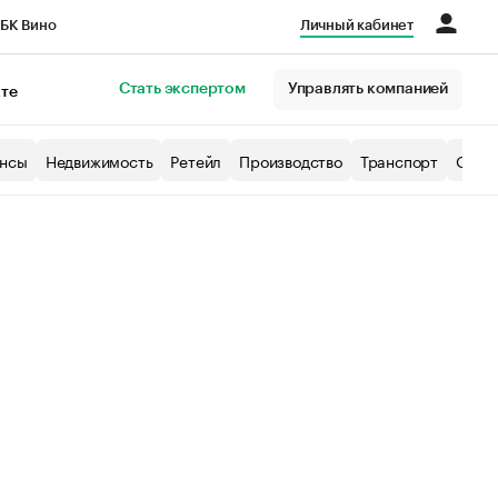
БК Вино
Личный кабинет
Город
Стать экспертом
Управлять компанией
кте
нсы
Недвижимость
Ретейл
Производство
Транспорт
Образ