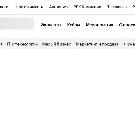
асли
Недвижимость
Autonews
РБК Компании
Телеканал
Р
К Курсы
РБК Life
Тренды
Визионеры
Национальные проекты
Эксперты
Кейсы
Мероприятия
О прое
уб
Исследования
Кредитные рейтинги
Франшизы
Газета
ия
IT и технологии
Малый бизнес
Маркетинг и продажи
Фина
Проверка контрагентов
Политика
Экономика
Бизнес
ы