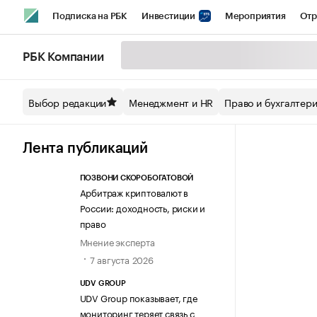
Подписка на РБК
Инвестиции
Мероприятия
Отр
Спорт
Школа управления РБК
РБК Образование
РБ
РБК Компании
Стиль
Крипто
РБК Бизнес-среда
Дискуссионный кл
Выбор редакции
Менеджмент и HR
Право и бухгалтер
Спецпроекты СПб
Конференции СПб
Спецпроекты
Технологии и медиа
Финансы
Рынок наличной валют
Лента публикаций
ПОЗВОНИ СКОРОБОГАТОВОЙ
Арбитраж криптовалют в
России: доходность, риски и
право
Мнение эксперта
7 августа 2026
UDV GROUP
UDV Group показывает, где
мониторинг теряет связь с