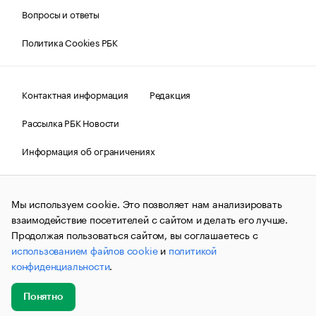
Вопросы и ответы
Политика Cookies РБК
Контактная информация
Редакция
Рассылка РБК Новости
Информация об ограничениях
Правовая информация
О соблюдении авторских прав
Мы используем cookie. Это позволяет нам анализировать
© АО «РОСБИЗНЕСКОНСАЛТИНГ»,
1995–2026.
Сообщения
и материалы информационного агентства «РБК»
взаимодействие посетителей с сайтом и делать его лучше.
(зарегистрировано Федеральной службой по надзору в сфере
Продолжая пользоваться сайтом, вы соглашаетесь с
связи, информационных технологий и массовых
использованием файлов cookie
и
политикой
коммуникаций (Роскомнадзор) 09.12.2015 за номером ИА
№ФС77-63848) сопровождаются пометкой «РБК». Отдельные
конфиденциальности
.
публикации могут содержать информацию,
не предназначенную для пользователей
до 18 лет.
companycardsfeedback@rbc.ru
Понятно