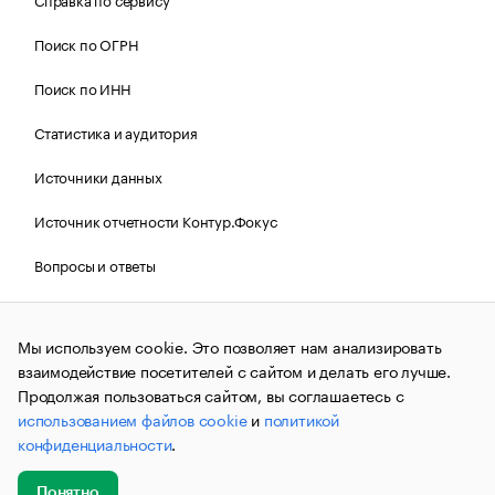
Поиск по ОГРН
Поиск по ИНН
Статистика и аудитория
Источники данных
Источник отчетности Контур.Фокус
Вопросы и ответы
Политика Cookies РБК
Мы используем cookie. Это позволяет нам анализировать
взаимодействие посетителей с сайтом и делать его лучше.
Контактная информация
Редакция
Продолжая пользоваться сайтом, вы соглашаетесь с
использованием файлов cookie
и
политикой
Рассылка РБК Новости
конфиденциальности
.
Информация об ограничениях
Понятно