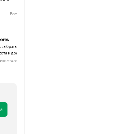
Все
ODERN
АГЕНТСТВО АВИА ЦЕНТР
к выбрать журнальный столик:
Почему шенген перестал быть
сота и другие ключевые параметры
формальностью
ение эксперта
Мнение эксперта
29 июля 2026
31 июля 2026
я