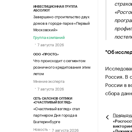
страхо
ИНВЕСТИЦИОННАЯ ГРУППА
«Росго
АБСОЛЮТ
Завершено строительство двух
програ
домов в городе-парке «Первый
профил
Московский»
постеп
Группа компаний
7 августа 2026
*Об иссле
ООО «ПРОСТО.»
Что происходит с сегментом
розничного кредитования этим
Исследова
летом
Россия. В 
Мнение эксперта
России в в
7 августа 2026
сбора данн
СЕТЬ САЛОНОВ ОПТИКИ
«СЧАСТЛИВЫЙ ВЗГЛЯД»
«Счастливый взгляд» стал
Предыду
партнером Дня города в
Екатеринбурге
«Росгосс
викторину
Новость
7 августа 2026
«Лужника