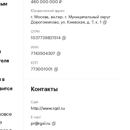
480 000 000 ₽
ным
Юридический адрес
г. Москва, вн.тер. г. Муниципальный округ
Дорогомилово, ул. Киевская, д. 7, к. 1
ОГРН
1037739821514
ИНН
и
7743504307
теля
КПП
773001001
 в
вится
Контакты
Сайт
http://www.rgsl.ru
вовсе
E-mail
е
pr@rgsl.ru
раз в