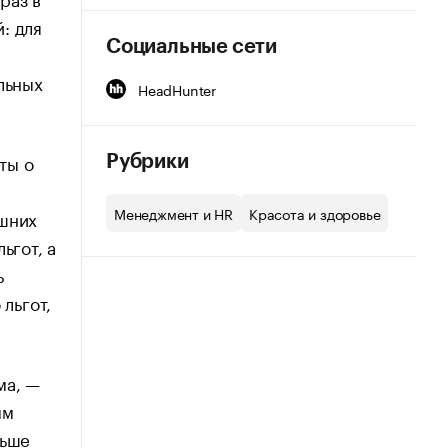
: для
Социальные сети
льных
HeadHunter
ты о
Рубрики
Менеджмент и HR
Красота и здоровье
ешних
ьгот, а
ь
льгот,
ма, —
ым
льше