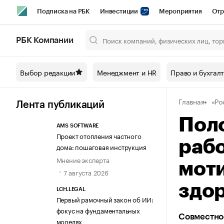
Подписка на РБК
Инвестиции
Мероприятия
Отр
Спорт
Школа управления РБК
РБК Образование
РБ
РБК Компании
Город
Стиль
Крипто
РБК Бизнес-среда
Дискусси
Выбор редакции
Менеджмент и HR
Право и бухгал
Спецпроекты СПб
Конференции СПб
Спецпроекты
Главная
«Ро
Технологии и медиа
Финансы
Рынок наличной валют
Лента публикаций
Поло
AMS SOFTWARE
Проект отопления частного
раб
дома: пошаговая инструкция
Мнение эксперта
моти
7 августа 2026
здо
LCH.LEGAL
Первый рамочный закон об ИИ:
фокус на фундаментальных
Совместно
моделях