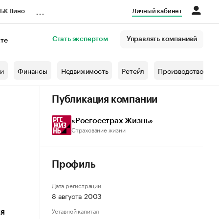
...
БК Вино
Личный кабинет
Стать экспертом
Управлять компанией
кте
азета
жи
Финансы
Недвижимость
Ретейл
Производство
Публикация компании
«Росгосстрах Жизнь»
Страхование жизни
Профиль
Дата регистрации
8 августа 2003
Уставной капитал
ия