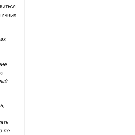
виться
 личных
ах,
ние
ые
мый
н,
ать
р по