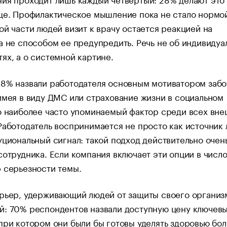
ще. Профилактическое мышление пока не стало нормой
ой части людей визит к врачу остается реакцией на
а не способом ее предупредить. Речь не об индивидуа
ях, а о системной картине.
8% назвали работодателя основным мотиватором забо
имея в виду ДМС или страхование жизни в социальном
о наиболее часто упоминаемый фактор среди всех вн
Работодатель воспринимается не просто как источник л
уциональный сигнал: такой подход действительно очен
сотрудника. Если компания включает эти опции в число 
 серьезности темы.
рьер, удерживающий людей от защиты своего организ
й: 70% респондентов назвали доступную цену ключев
при котором они были бы готовы уделять здоровью бо