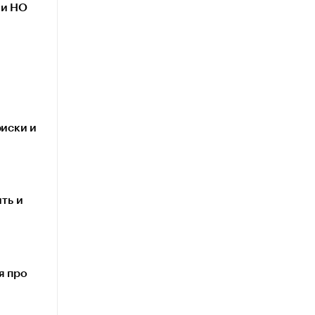
ми НО
риски и
ть и
я про