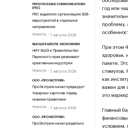
FRESH RUSSIAN COMMUNICATIONS
год или ча
(FRC)
FRC выделило организацию B2B-
значительн
мероприятий в отдельное
проблему, 
направление
особенност
Новость
7 августа 2026
При этом 4
ВЫСШАЯ ШКОЛА ЭКОНОМИКИ
НИУ ВШЭ и Правительство
здоровье, 
Пермского края развивают
пакете. Эт
креативные индустрии
стимулов. 
Новость
7 августа 2026
как инстит
ООО «ПРОЭКСТРИМ»
важен для 
ПроЭкстрим начал предаудит
товарных карточек перед
это маркер
новыми правилами
Новость
7 августа 2026
Главный ба
финансовы
ООО «ПРОЭКСТРИМ»
ПроЭкстрим начал раздельно
условием, 