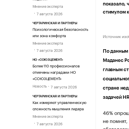
показало, 
Мнение эксперта
стимулом к
7 августа 2026
ЧЕРТАРИНСКАЯ И ПАРТНЕРЫ
Психологическая безопасность
или зона комфорта
Источник изо
Мнение эксперта
7 августа 2026
По данным 
Маданес Ро
НО «СОЮЗЦЕМЕНТ»
Более 110 профессионалов
главным ст
отмечены наградами НО
«СОЮЗЦЕМЕНТ»
социальног
Новость
7 августа 2026
стране нед
задачей HR
ЧЕРТАРИНСКАЯ И ПАРТНЕРЫ
Как измеряют управленческую
сложность мышления лидера
46% опроше
Мнение эксперта
не помнят,
7 августа 2026
обследован