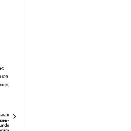
ес
онов
риод
вость
изнь»
funds
orum