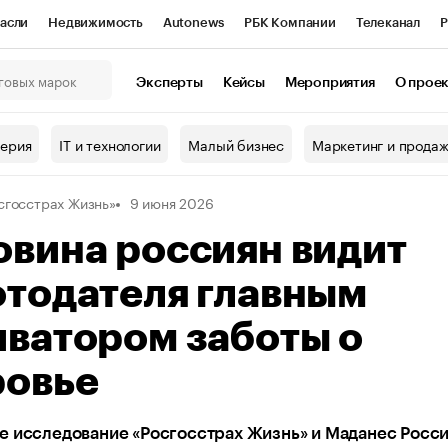
асли
Недвижимость
Autonews
РБК Компании
Телеканал
Р
К Курсы
РБК Life
Тренды
Визионеры
Национальные проекты
Эксперты
Кейсы
Мероприятия
О прое
онный клуб
Исследования
Кредитные рейтинги
Франшизы
Г
терия
IT и технологии
Малый бизнес
Маркетинг и прода
Проверка контрагентов
Политика
Экономика
Бизнес
сгосстрах Жизнь»
9 июня 2026
ы
вина россиян видит
отодателя главным
ватором заботы о
ровье
е исследование «Росгосстрах Жизнь» и Маданес Росс