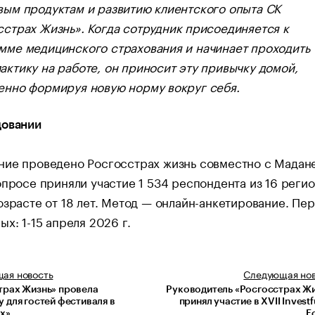
вым продуктам и развитию клиентского опыта СК
сстрах Жизнь». Когда сотрудник присоединяется к
мме медицинского страхования и начинает проходить
актику на работе, он приносит эту привычку домой,
енно формируя новую норму вокруг себя.
довании
ние проведено Росгосстрах жизнь совместно с Мадан
опросе приняли участие 1 534 респондента из 16 реги
озрасте от 18 лет. Метод — онлайн-анкетирование. Пе
ых: 1-15 апреля 2026 г.
щая
новость
Следующая
но
трах Жизнь» провела
Руководитель «Росгосстрах Ж
 для гостей фестиваля в
принял участие в XVII Invest
х»
F