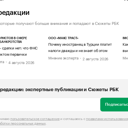
редакции
которые получают больше внимания и попадают в Сюжеты РБК
РИСТОВ В СФЕРЕ
ООО «МАКС ТРАСТ»
IM
 БАНКРОТСТВА
Почему иностранец в Турции платит
Ка
— сделки нет: что ФНС
налоги дважды и не знает об этом
вы
ектом первички
Мнение эксперта
Мн
2 августа 2026
рта
4 августа 2026
редакции: экспертные публикации и Сюжеты РБК
Подписатьс
инимаю
пользовательское соглашение
и соглашаюсь с
правилами использования
аботки персональных данных
.