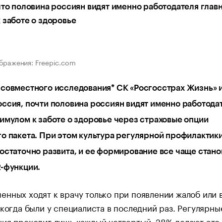
что половина россиян видят именно работодателя глав
 заботе о здоровье
бражения: Freepic.com
совместного исследования* СК «Росгосстрах Жизнь» 
ссия, почти половина россиян видят именно работода
имулом к заботе о здоровье через страховые опции
о пакета. При этом культура регулярной профилактики
остаточно развита, и ее формирование все чаще стано
-функции.
нных ходят к врачу только при появлении жалоб или 
 когда были у специалиста в последний раз. Регулярны
ия проходит лишь каждый четвертый: 28% делают это 