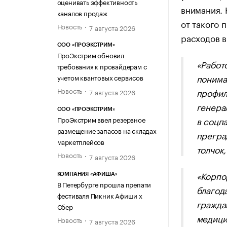
оценивать эффективность
внимания. 
каналов продаж
от такого 
Новость
7 августа 2026
расходов в
ООО «ПРОЭКСТРИМ»
ПроЭкстрим обновил
«Работ
требования к провайдерам с
понима
учетом квантовых сервисов
Новость
профил
7 августа 2026
генера
ООО «ПРОЭКСТРИМ»
в соцпа
ПроЭкстрим ввел резервное
размещение запасов на складах
прегра
маркетплейсов
толчок
Новость
7 августа 2026
«Корпо
КОМПАНИЯ «АФИША»
В Петербурге прошла препати
благод
фестиваля Пикник Афиши х
гражда
Сбер
медици
Новость
7 августа 2026