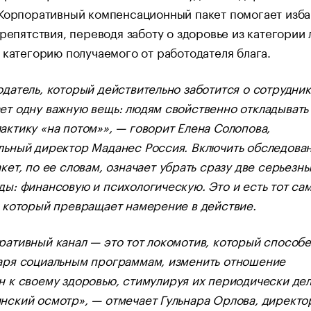
Корпоративный компенсационный пакет помогает изба
препятствия, переводя заботу о здоровье из категории
 категорию получаемого от работодателя блага.
одатель, который действительно заботится о сотрудник
ет одну важную вещь: людям свойственно откладывать
актику «на потом»», — говорит Елена Солопова,
льный директор Маданес Россия. Включить обследова
кет, по ее словам, означает убрать сразу две серьезн
ды: финансовую и психологическую. Это и есть тот са
, который превращает намерение в действие.
ративный канал — это тот локомотив, который способе
аря социальным программам, изменить отношение
н к своему здоровью, стимулируя их периодически дел
нский осмотр», — отмечает Гульнара Орлова, директо