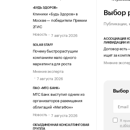
«БУДЬ ЗДОРОВ»
Выбор 
Клиники «Будь Здоров» в
Москве — победители Премии
Публикации, 
2ГИС
Новость
7 августа 2026
АССОЦИАЦИЯ Ю
ЛИКВИДАЦИИ И
SOLAR STAFF
Договор есть 
Почему быстрорастущим
ищет за компл
компаниям мало одного
Мнение экспе
маркетинга для роста
Мнение эксперта
7 августа 2026
ПАО «МТС-БАНК»
Выбор 
МТС Банк выступил одним из
организаторов раземщения
облигаций «МегаФон»
Новость
7 августа 2026
Я пр
и обр
ОБЪЕДИНЕННАЯ КОНСАЛТИНГОВАЯ
ГРУППА