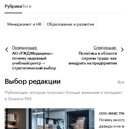
Рубрики
Теги
Менеджмент и HR
Образование и развитие
Предыдущая
Следующая
АО «РЖД Медицина»:
Политика в области
почему надежный
охраны труда: как
учебный центр —
внедрить на предприятии
стратегический выбор
Выбор редакции
Все
Публикации, которые получают больше внимания и попадают
в Сюжеты РБК
ООО «МАКС ТРАСТ
Почему иностран
дважды и не знае