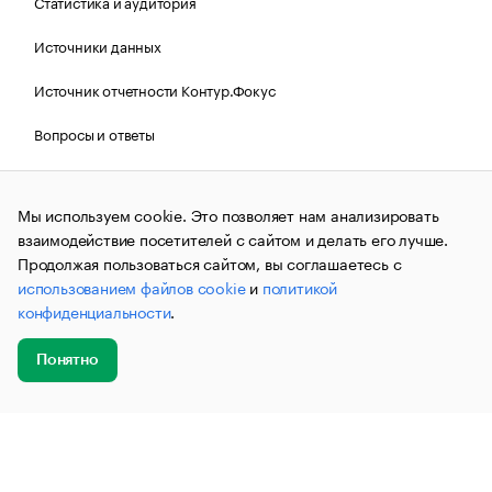
Статистика и аудитория
Источники данных
Источник отчетности Контур.Фокус
Вопросы и ответы
Политика Cookies РБК
Мы используем cookie. Это позволяет нам анализировать
взаимодействие посетителей с сайтом и делать его лучше.
Контактная информация
Редакция
Продолжая пользоваться сайтом, вы соглашаетесь с
использованием файлов cookie
и
политикой
Рассылка РБК Новости
конфиденциальности
.
Информация об ограничениях
Понятно
Правовая информация
О соблюдении авторских прав
Добавить
Главное
Эксперты
Кейсы
Мероприятия
новость
© АО «РОСБИЗНЕСКОНСАЛТИНГ»,
1995–2026.
Сообщения
и материалы информационного агентства «РБК»
(зарегистрировано Федеральной службой по надзору в сфере
связи, информационных технологий и массовых