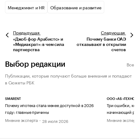
Менеджмент и HR
Образование и развитие
Предыдущая
Следующая
«Джоб фор Арабистс» и
Почему банки ОАЭ
«Медиакрат»: в чем сила
отказывают в открытии
партнерства
счетов
Выбор редакции
Все
Публикации, которые получают больше внимания и попадают
в Сюжеты РБК
SMARENT
ООО «АБ «ТЕХНОЛ
Почему ипотека стала менее доступной в 2026
Три ошибки, кот
году: главные причины
начинающий рук
Мнение эксперта
Мнение эксперт
28 июля 2026