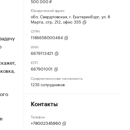
500 000 ₽
Юридический адрес
обл. Свердловская, г. Екатеринбург, ул. 8
Марта, стр. 212, офис 335
ОГРН
задачу
1186658000484
о
ИНН
6679113421
скажет,
КПП
667901001
ковка,
Среднесписочная численность
1235 сотрудников
лого
Контакты
Телефон
е
+78002345960