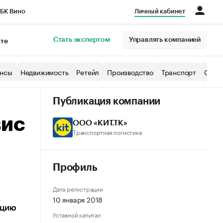
БК Вино
Личный кабинет
Город
Стать экспертом
Управлять компанией
кте
нсы
Недвижимость
Ретейл
Производство
Транспорт
Образ
Публикация компании
вис
ООО «КИТ.ТК»
Транспортная логистика
Профиль
Дата регистрации
10 января 2018
ацию
Уставной капитал