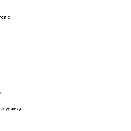
тся о
я
Контур.Фокус