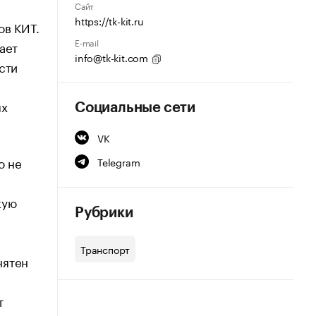
Сайт
https://tk-kit.ru
ов КИТ.
E-mail
ает
info@tk-kit.com
сти
ых
Социальные сети
VK
о не
Telegram
кую
Рубрики
Транспорт
нятен
т