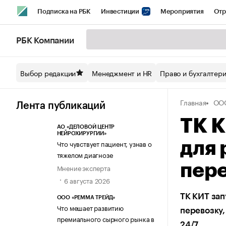
Подписка на РБК
Инвестиции
Мероприятия
Отр
Спорт
Школа управления РБК
РБК Образование
РБ
РБК Компании
Стиль
Крипто
РБК Бизнес-среда
Дискуссионный кл
Выбор редакции
Менеджмент и HR
Право и бухгалтер
Спецпроекты СПб
Конференции СПб
Спецпроекты
Главная
ООО
Технологии и медиа
Финансы
Рынок наличной валют
Лента публикаций
ТК К
АО «ДЕЛОВОЙ ЦЕНТР
НЕЙРОХИРУРГИИ»
Что чувствует пациент, узнав о
для 
тяжелом диагнозе
пер
Мнение эксперта
6 августа 2026
ТК КИТ зап
ООО «РЕММА ТРЕЙД»
Что мешает развитию
перевозку,
премиального сырного рынка в
24/7