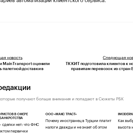
щая
новость
Следующая
но
и MainTransport оценили
ТК КИТ подготовила клиентов к 
ь палетной доставки в
правилам перевозок из стран
редакции
которые получают больше внимания и попадают в Сюжеты РБК
РИСТОВ В СФЕРЕ
ООО «МАКС ТРАСТ»
IMODERN
 БАНКРОТСТВА
Почему иностранец в Турции платит
Как выб
— сделки нет: что ФНС
налоги дважды и не знает об этом
высота 
ектом первички