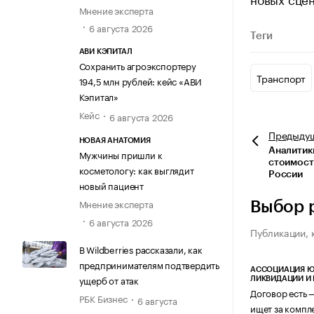
Мнение эксперта
6 августа 2026
Теги
АВИ КЭПИТАЛ
Сохранить агроэкспортеру
Транспорт
194,5 млн рублей: кейс «АВИ
Кэпитал»
Кейс
6 августа 2026
Предыду
НОВАЯ АНАТОМИЯ
Аналитик
Мужчины пришли к
стоимост
косметологу: как выглядит
России
новый пациент
Мнение эксперта
Выбор 
6 августа 2026
Публикации, 
В Wildberries рассказали, как
предпринимателям подтвердить
АССОЦИАЦИЯ Ю
ущерб от атак
ЛИКВИДАЦИИ И
Договор есть 
РБК Бизнес
6 августа
ищет за компл