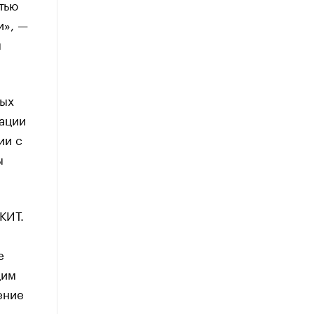
тью
и», —
м
вых
ации
ии с
ы
КИТ.
е
щим
ение