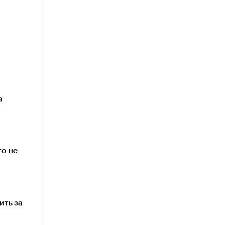
а
то не
ить за