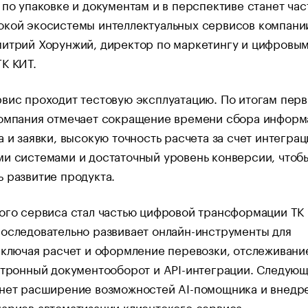
 по упаковке и документам и в перспективе станет час
окой экосистемы интеллектуальных сервисов компани
митрий Хорунжий, директор по маркетингу и цифровы
К КИТ.
вис проходит тестовую эксплуатацию. По итогам пер
компания отмечает сокращение времени сбора информ
а и заявки, высокую точность расчета за счет интеграц
и системами и достаточный уровень конверсии, чтоб
 развитие продукта.
ого сервиса стал частью цифровой трансформации ТК 
оследовательно развивает онлайн-инструменты для
включая расчет и оформление перевозки, отслеживани
ктронный документооборот и API-интеграции. Следую
анет расширение возможностей AI-помощника и внедр
ариев автоматизации клиентского сервиса.