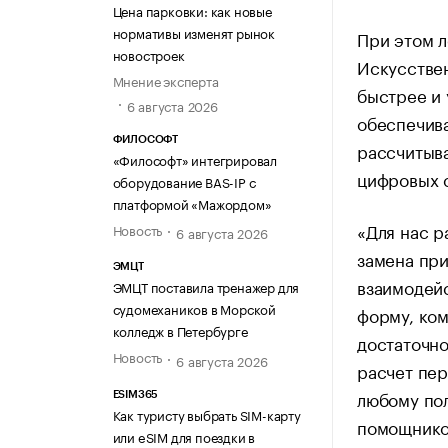
Цена парковки: как новые
нормативы изменят рынок
При этом л
новостроек
Искусствен
Мнение эксперта
быстрее и 
6 августа 2026
обеспечива
ФИЛОСОФТ
рассчитыва
«Философт» интегрировал
цифровых 
оборудование BAS-IP с
платформой «Мажордом»
«Для нас р
Новость
6 августа 2026
замена при
ЭМЦТ
взаимодейс
ЭМЦТ поставила тренажер для
судомехаников в Морской
форму, ком
колледж в Петербурге
достаточно
Новость
6 августа 2026
расчет пер
любому пол
ESIM365
Как туристу выбрать SIM-карту
помощником
или eSIM для поездки в