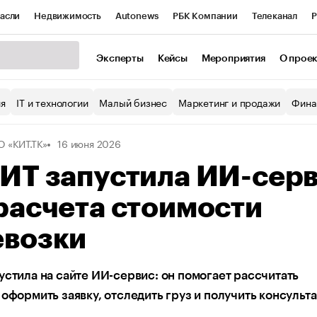
асли
Недвижимость
Autonews
РБК Компании
Телеканал
Р
К Курсы
РБК Life
Тренды
Визионеры
Национальные проекты
Эксперты
Кейсы
Мероприятия
О прое
уб
Исследования
Кредитные рейтинги
Франшизы
Газета
ия
IT и технологии
Малый бизнес
Маркетинг и продажи
Фина
Проверка контрагентов
Политика
Экономика
Бизнес
 «КИТ.ТК»
16 июня 2026
ы
ИТ запустила ИИ-сер
расчета стоимости
евозки
устила на сайте ИИ-сервис: он помогает рассчитать
 оформить заявку, отследить груз и получить консульт