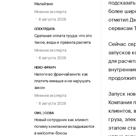
подсказать
Малайзию
более шир
Мнение эксперта
отметил Д
6 августа 2026
сервисам Т
СПЕКТРДАТА
Сдельная оплата труда: что это
такое, виды и правила расчета
Сейчас сер
Мнение эксперта
запусков 
6 августа 2026
для расчет
внутренним
НЕКО-ФРАНЧ
Налоги во франчайзинге: как
продолжить
платить меньше и не нарушать
закон
Запуск нов
Мнение эксперта
Компания п
6 августа 2026
клиентов, 
OWL | СОВА
груза, эле
Новый сотрудник как клиент:
почему компании вкладываются
этапом ст
в welcome-боксы
новых сцен