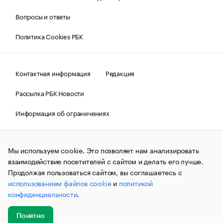
Вопросы и ответы
Политика Cookies РБК
Контактная информация
Редакция
Рассылка РБК Новости
Информация об ограничениях
Правовая информация
О соблюдении авторских прав
Мы используем cookie. Это позволяет нам анализировать
© АО «РОСБИЗНЕСКОНСАЛТИНГ»,
1995–2026.
Сообщения
и материалы информационного агентства «РБК»
взаимодействие посетителей с сайтом и делать его лучше.
(зарегистрировано Федеральной службой по надзору в сфере
Продолжая пользоваться сайтом, вы соглашаетесь с
связи, информационных технологий и массовых
использованием файлов cookie
и
политикой
коммуникаций (Роскомнадзор) 09.12.2015 за номером ИА
№ФС77-63848) сопровождаются пометкой «РБК». Отдельные
конфиденциальности
.
публикации могут содержать информацию,
не предназначенную для пользователей
до 18 лет.
companycardsfeedback@rbc.ru
Понятно