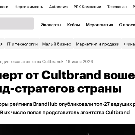
асли
Недвижимость
Autonews
РБК Компании
Телеканал
Р
К Курсы
РБК Life
Тренды
Визионеры
Национальные проекты
Эксперты
Кейсы
Мероприятия
О прое
уб
Исследования
Кредитные рейтинги
Франшизы
Газета
ия
IT и технологии
Малый бизнес
Маркетинг и продажи
Фина
Проверка контрагентов
Политика
Экономика
Бизнес
ндинговое агентство Cultbrand
18 июня 2026
ы
ерт от Cultbrand воше
д-стратегов страны
ры рейтинга BrandHub опубликовали топ-27 ведущих р
 В их число попал представитель агентства Cultbrand