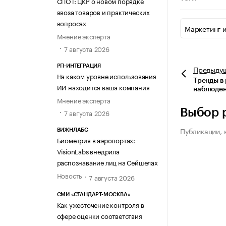
СПОТ: ЦКР о новом порядке
ввоза товаров и практических
вопросах
Маркетинг 
Мнение эксперта
7 августа 2026
РП-ИНТЕГРАЦИЯ
Предыду
На каком уровне использования
Тренды в
ИИ находится ваша компания
наблюден
Мнение эксперта
Выбор 
7 августа 2026
Публикации, 
ВИЖНЛАБС
Биометрия в аэропортах:
VisionLabs внедрила
распознавание лиц на Сейшелах
Новость
7 августа 2026
СМИ «СТАНДАРТ-МОСКВА»
Как ужесточение контроля в
сфере оценки соответствия