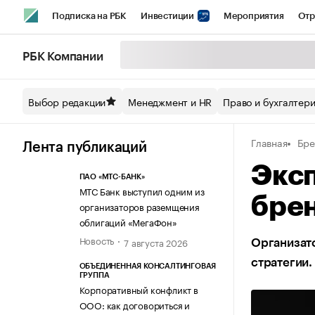
Подписка на РБК
Инвестиции
Мероприятия
Отр
Спорт
Школа управления РБК
РБК Образование
РБ
РБК Компании
Стиль
Крипто
РБК Бизнес-среда
Дискуссионный кл
Выбор редакции
Менеджмент и HR
Право и бухгалтер
Спецпроекты СПб
Конференции СПб
Спецпроекты
Главная
Бре
Технологии и медиа
Финансы
Рынок наличной валют
Лента публикаций
Эксп
ПАО «МТС-БАНК»
МТС Банк выступил одним из
брен
организаторов раземщения
облигаций «МегаФон»
Новость
7 августа 2026
Организато
стратегии.
ОБЪЕДИНЕННАЯ КОНСАЛТИНГОВАЯ
ГРУППА
Корпоративный конфликт в
ООО: как договориться и