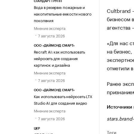
СТАНДАРТ ГРУПП
Вода в резерве: пожарные и
Cultbrand 
накопительные емкости нового
бизнесом в
поколения
агентства 
Мнение эксперта
7 августа 2026
«Для нас с
ООО «ДАЙМОНД СМАРТ»
на бизнес,
Recraft AI: как использовать
нейросеть для создания
экспертное
картинок и дизайна
отметили в
Мнение эксперта
7 августа 2026
Ранее эксп
признанием
ООО «ДАЙМОНД СМАРТ»
Как использовать нейросеть LTX
Studio AI для создания видео
Источники 
Мнение эксперта
stars.brand
7 августа 2026
ЦКР
Теги