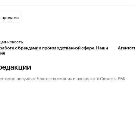
и продажи
щая
новость
 работе с брендами в производственной сфере. Наши
Агентст
ия
редакции
которые получают больше внимания и попадают в Сюжеты РБК