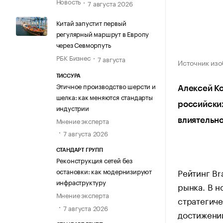
Новость
7 августа 2026
Китай запустит первый
регулярный маршрут в Европу
через Севморпуть
РБК Бизнес
7 августа
Источник изо
ТИССУРА
Этичное производство шерсти и
Алексей Ко
шелка: как меняются стандарты
российских
индустрии
Мнение эксперта
влиятельно
7 августа 2026
СТАНДАРТ ГРУПП
Реконструкция сетей без
Рейтинг Br
остановки: как модернизируют
инфраструктуру
рынка. В 
Мнение эксперта
стратегиче
7 августа 2026
достижений