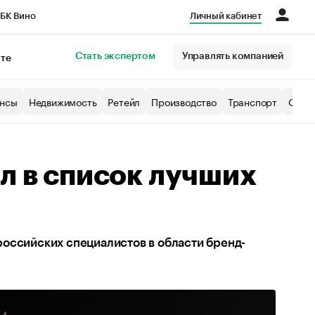
БК Вино
Личный кабинет
Город
Стать экспертом
Управлять компанией
кте
нсы
Недвижимость
Ретейл
Производство
Транспорт
Образ
л в список лучших
оссийских специалистов в области бренд-