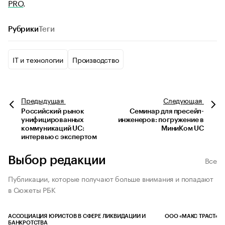
PRO
.
Рубрики
Теги
IT и технологии
Производство
Предыдущая
Следующая
Российский рынок
Семинар для пресейл-
унифицированных
инженеров: погружение в
коммуникаций UC:
МиниКом UC
интервью с экспертом
Выбор редакции
Все
Публикации, которые получают больше внимания и попадают
в Сюжеты РБК
АССОЦИАЦИЯ ЮРИСТОВ В СФЕРЕ ЛИКВИДАЦИИ И
ООО «МАКС ТРАСТ»
БАНКРОТСТВА