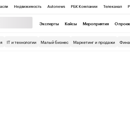
асли
Недвижимость
Autonews
РБК Компании
Телеканал
Р
К Курсы
РБК Life
Тренды
Визионеры
Национальные проекты
Эксперты
Кейсы
Мероприятия
О прое
уб
Исследования
Кредитные рейтинги
Франшизы
Газета
ия
IT и технологии
Малый бизнес
Маркетинг и продажи
Фина
Проверка контрагентов
Политика
Экономика
Бизнес
ы