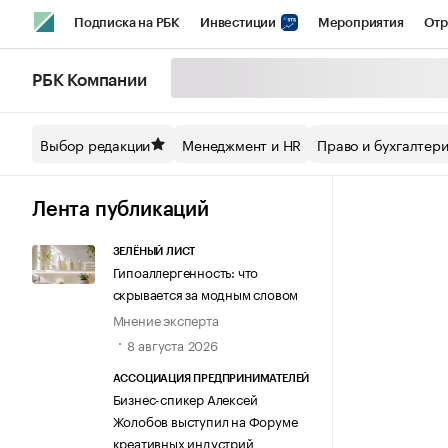
Подписка на РБК
Инвестиции
Мероприятия
Отр
Спорт
Школа управления РБК
РБК Образование
РБ
РБК Компании
Стиль
Крипто
РБК Бизнес-среда
Дискуссионный кл
Выбор редакции
Менеджмент и HR
Право и бухгалтер
Спецпроекты СПб
Конференции СПб
Спецпроекты
Технологии и медиа
Финансы
Рынок наличной валют
Лента публикаций
ЗЕЛЁНЫЙ ЛИСТ
Гипоаллергенность: что
скрывается за модным словом
Мнение эксперта
8 августа 2026
АССОЦИАЦИЯ ПРЕДПРИНИМАТЕЛЕЙ
Бизнес-спикер Алексей
Жолобов выступил на Форуме
креативных индустрий