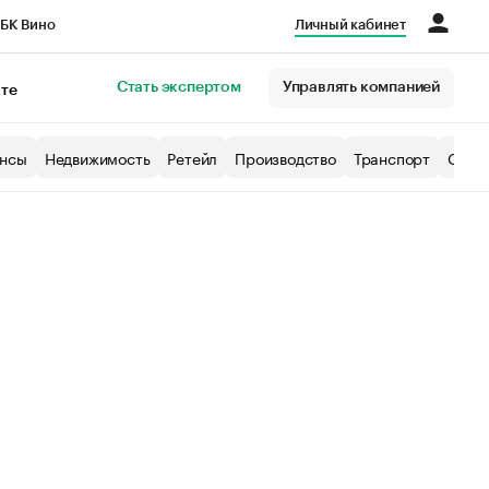
БК Вино
Личный кабинет
Город
Стать экспертом
Управлять компанией
кте
нсы
Недвижимость
Ретейл
Производство
Транспорт
Образ