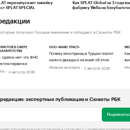
LAT перезапускает линейку
Как SPLAT Global за 3 года в
аст SPLAT SPECIAL
фабрику Wella на безубыточ
редакции
которые получают больше внимания и попадают в Сюжеты РБК
РИСТОВ В СФЕРЕ
ООО «МАКС ТРАСТ»
IM
 БАНКРОТСТВА
Почему иностранец в Турции платит
Ка
— сделки нет: что ФНС
налоги дважды и не знает об этом
вы
ектом первички
Мнение эксперта
Мн
2 августа 2026
рта
4 августа 2026
редакции: экспертные публикации и Сюжеты РБК
Подписатьс
инимаю
пользовательское соглашение
и соглашаюсь с
правилами использования