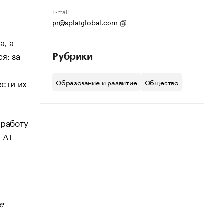
E-mail
pr@splatglobal.com
а, а
я: за
Рубрики
ести их
Образование и развитие
Общество
 работу
LAT
е