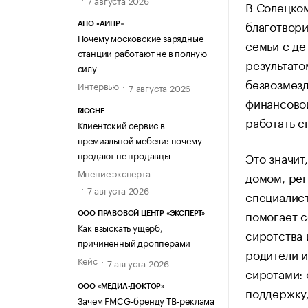
В Солецком
благотвори
АНО «АИПР»
Почему московские зарядные
семьи с де
станции работают не в полную
результато
силу
безвозмезд
Интервью
7 августа 2026
финансовой
RICCHE
работать с
Клиентский сервис в
премиальной мебели: почему
продают не продавцы
Это значит
Мнение эксперта
домом, рег
7 августа 2026
специалист
помогает с
ООО ПРАВОВОЙ ЦЕНТР «ЭКСПЕРТ»
Как взыскать ущерб,
сиротства 
причиненный дропперами
родители и
Кейс
7 августа 2026
сиротами: 
ООО «МЕДИА-ДОКТОР»
поддержку,
Зачем FMCG-бренду ТВ-реклама