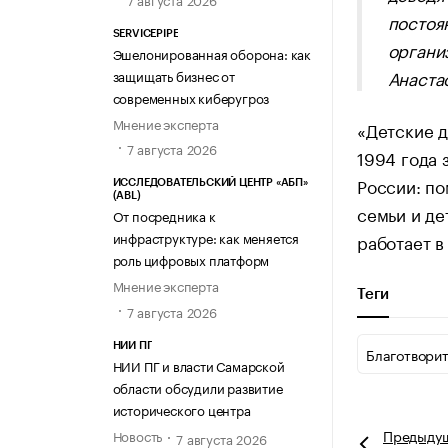
постоя
SERVICEPIPE
органи
Эшелонированная оборона: как
Анаста
защищать бизнес от
современных киберугроз
Мнение эксперта
«Детские д
7 августа 2026
1994 года
России: п
ИССЛЕДОВАТЕЛЬСКИЙ ЦЕНТР «АБП»
(ABL)
семьи и де
От посредника к
инфраструктуре: как меняется
работает в
роль цифровых платформ
Мнение эксперта
Теги
7 августа 2026
НИИ ПГ
Благотвори
НИИ ПГ и власти Самарской
области обсудили развитие
исторического центра
Предыду
Новость
7 августа 2026