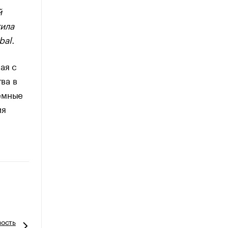
й
тила
bal.
ая с
ва в
емные
ия
вость