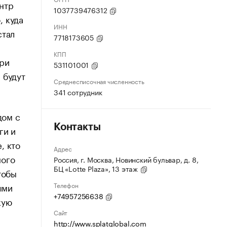
нтр
1037739476312
, куда
ИНН
стал
7718173605
КПП
при
531101001
 будут
Среднесписочная численность
341 сотрудник
дом с
Контакты
ги и
, кто
Адрес
ного
Россия, г. Москва, Новинский бульвар, д. 8,
БЦ «Lotte Plaza», 13 этаж
тобы
Телефон
ыми
+74957256638
кую
Сайт
http://www.splatglobal.com