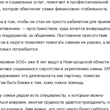
х и социальных услуг, помогают в профессиональной
, которая обеспечит семье финансовую стабильность.
а в том, чтобы он стал не просто кабинетом для прием
итяжения» — пространством, куда хочется возвращатьс
а поддержкой, за общением. Постоянное присутствие
ов в округе позволяет помогать семьям не разово, а в
колько потребуется.
еревни SOS» уже 6 лет ведут в Новгородской области
ктике социального сиротства и укреплению семьи. SP
держивает эту деятельность как партнер, помогая
ам быть ближе к тем, кому нужна помощь.
 у семьи рядом есть специалисты, к которым можно
ться вовремя, многие трудности удается преодолеть, н
до кризиса. Нам важно, что этот центр будет работать