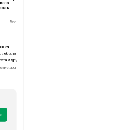
ывела
ность
Все
ODERN
АГЕНТСТВО АВИА ЦЕНТР
к выбрать журнальный столик:
Почему шенген перестал быть
сота и другие ключевые параметры
формальностью
ение эксперта
Мнение эксперта
29 июля 2026
31 июля 2026
я