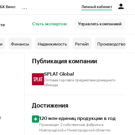
...
БК Вино
Личный кабинет
Стать экспертом
Управлять компанией
кте
азета
жи
Финансы
Недвижимость
Ретейл
Производство
Публикация компании
SPLAT Global
Оптовая торговля предметами домашнего
обихода
Достижения
й
120 млн единиц продукции в год
Производят 2 собственные фабрики в
Новгородской и Нижегородской областях