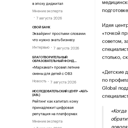
медицински
в эпоху диджитал
подготовке
Мнение эксперта
7 августа 2026
Идея центр
СВОЙ БАНК
«точкой пр
Эквайринг простыми словами:
что нужно знать бизнесу
советом, з
Интервью
специалист
7 августа 2026
столько, с
БЛАГОТВОРИТЕЛЬНЫЙ
ОБРАЗОВАТЕЛЬНЫЙ ФОНД
«МАРХАМАТ»
«Мархамат» провел летние
«Детские д
смены для детей с ОВЗ
по профила
Новость
7 августа 2026
Global под
ИССЛЕДОВАТЕЛЬСКИЙ ЦЕНТР «АБП»
специалист
(ABL)
Рейтинг как капитал: кому
принадлежит цифровая
«Когда
репутация на платформах
обрати
Мнение эксперта
доводя 
7 августа 2026