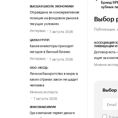
Бренд SP
ВЫСШАЯ ШКОЛА ЭКОНОМИКИ
зубных п
Оправдана ли консервативная
позиция на фондовом рынке в
Выбор 
текущих условиях
Публикации, 
Интервью
7 августа 2026
ЦАРАН ГРУПП
АССОЦИАЦИЯ Ю
Какие инвесторы приходят
ЛИКВИДАЦИИ И
сегодня в банный бизнес
Договор есть 
ищет за компл
Интервью
7 августа 2026
Мнение экспе
ООО «НССД»
Личное банкротство в мире: в
каких странах закон не щадит
человека
Выбор 
Мнение эксперта
7 августа 2026
ИНФОМАКСИМУМ
Где компания теряет деньги
Я пр