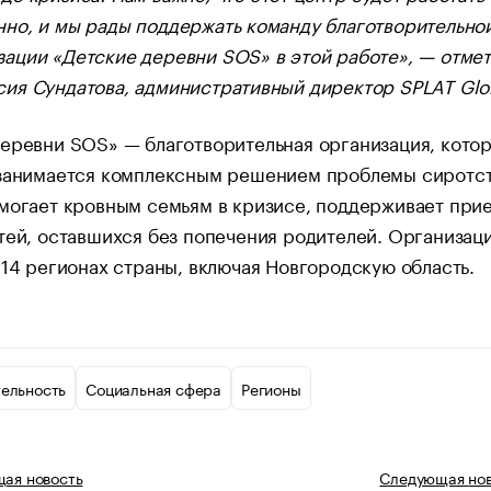
нно, и мы рады поддержать команду благотворительно
зации «Детские деревни SOS» в этой работе», — отме
сия Сундатова, административный директор SPLAT Glo
еревни SOS» — благотворительная организация, котор
 занимается комплексным решением проблемы сиротст
омогает кровным семьям в кризисе, поддерживает при
тей, оставшихся без попечения родителей. Организац
 14 регионах страны, включая Новгородскую область.
тельность
Социальная сфера
Регионы
щая
новость
Следующая
но