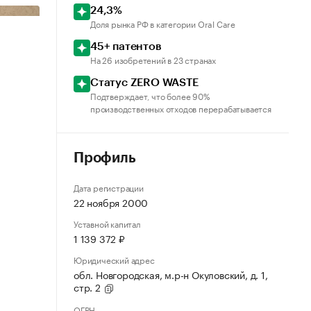
24,3%
Доля рынка РФ в категории Oral Care
45+ патентов
На 26 изобретений в 23 странах
Статус ZERO WASTE
Подтверждает, что более 90%
производственных отходов перерабатывается
Профиль
Дата регистрации
22 ноября 2000
Уставной капитал
1 139 372 ₽
Юридический адрес
обл. Новгородская, м.р-н Окуловский, д. 1,
стр. 2
ОГРН