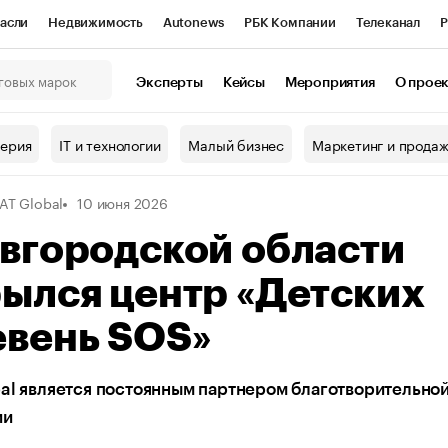
асли
Недвижимость
Autonews
РБК Компании
Телеканал
Р
К Курсы
РБК Life
Тренды
Визионеры
Национальные проекты
Эксперты
Кейсы
Мероприятия
О прое
онный клуб
Исследования
Кредитные рейтинги
Франшизы
Г
терия
IT и технологии
Малый бизнес
Маркетинг и прода
Проверка контрагентов
Политика
Экономика
Бизнес
AT Global
10 июня 2026
ы
вгородской области
ылся центр «Детских
евень SOS»
al является постоянным партнером благотворительно
ии