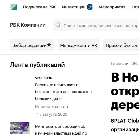
Подписка на РБК
Инвестиции
Мероприятия
Отр
Спорт
Школа управления РБК
РБК Образование
РБ
РБК Компании
Город
Стиль
Крипто
РБК Бизнес-среда
Дискусси
Выбор редакции
Менеджмент и HR
Право и бухгал
Спецпроекты СПб
Конференции СПб
Спецпроекты
Главная
SPL
Технологии и медиа
Финансы
Рынок наличной валют
Лента публикаций
В Но
VESPERFIN
Россияне не мечтают о
откр
богатстве: что для нас важнее
больших денег
дер
Мнение эксперта
7 августа 2026
SPLAT Glob
Минпромторг сообщил об
организац
изучении властями идей по