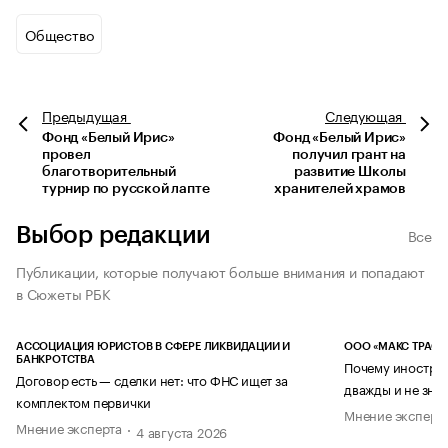
Общество
Предыдущая
Следующая
Фонд «Белый Ирис»
Фонд «Белый Ирис»
провел
получил грант на
благотворительный
развитие Школы
турнир по русской лапте
хранителей храмов
Выбор редакции
Все
Публикации, которые получают больше внимания и попадают
в Сюжеты РБК
АССОЦИАЦИЯ ЮРИСТОВ В СФЕРЕ ЛИКВИДАЦИИ И
ООО «МАКС ТРАСТ
БАНКРОТСТВА
Почему иностран
Договор есть — сделки нет: что ФНС ищет за
дважды и не знае
комплектом первички
Мнение эксперт
Мнение эксперта
4 августа 2026