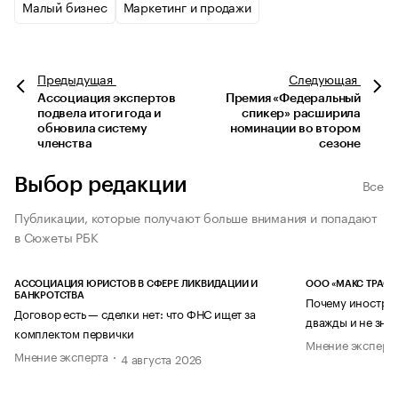
Малый бизнес
Маркетинг и продажи
Предыдущая
Следующая
Ассоциация экспертов
Премия «Федеральный
подвела итоги года и
спикер» расширила
обновила систему
номинации во втором
членства
сезоне
Выбор редакции
Все
Публикации, которые получают больше внимания и попадают
в Сюжеты РБК
АССОЦИАЦИЯ ЮРИСТОВ В СФЕРЕ ЛИКВИДАЦИИ И
ООО «МАКС ТРАСТ
БАНКРОТСТВА
Почему иностран
Договор есть — сделки нет: что ФНС ищет за
дважды и не знае
комплектом первички
Мнение эксперт
Мнение эксперта
4 августа 2026