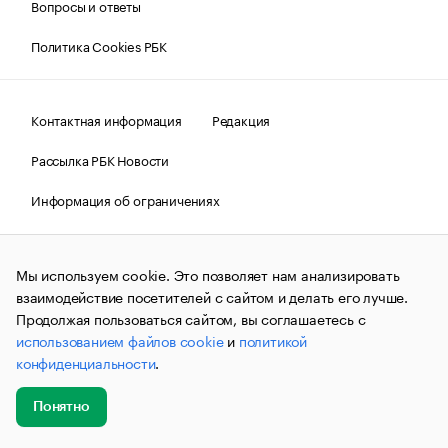
Вопросы и ответы
Политика Cookies РБК
Контактная информация
Редакция
Рассылка РБК Новости
Информация об ограничениях
Правовая информация
О соблюдении авторских прав
Мы используем cookie. Это позволяет нам анализировать
© АО «РОСБИЗНЕСКОНСАЛТИНГ»,
1995–2026.
Сообщения
и материалы информационного агентства «РБК»
взаимодействие посетителей с сайтом и делать его лучше.
(зарегистрировано Федеральной службой по надзору в сфере
Продолжая пользоваться сайтом, вы соглашаетесь с
связи, информационных технологий и массовых
использованием файлов cookie
и
политикой
коммуникаций (Роскомнадзор) 09.12.2015 за номером ИА
№ФС77-63848) сопровождаются пометкой «РБК». Отдельные
конфиденциальности
.
публикации могут содержать информацию,
не предназначенную для пользователей
до 18 лет.
companycardsfeedback@rbc.ru
Понятно
Добавить
Главное
Эксперты
Кейсы
Мероприятия
новость