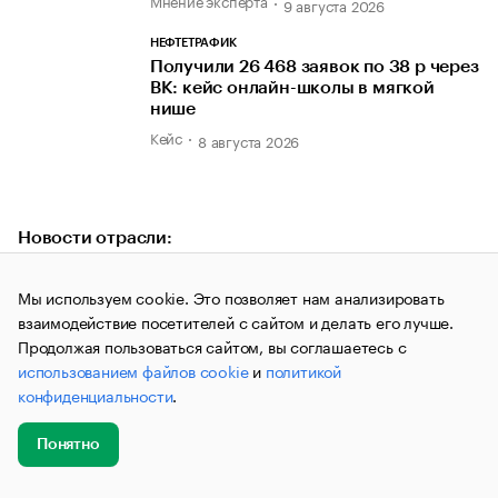
Мнение эксперта
9 августа 2026
НЕФТЕТРАФИК
Получили 26 468 заявок по 38 р через
ВК: кейс онлайн-школы в мягкой
нише
Кейс
8 августа 2026
Новости отрасли:
ЭКСПЕРТНОЕ АГЕНТСТВО ПРЯХИНОЙ ЮЛИИ
Мы используем cookie. Это позволяет нам анализировать
Как недопонимание между
взаимодействие посетителей с сайтом и делать его лучше.
руководителями отделов снижает
прибыль компании
Продолжая пользоваться сайтом, вы соглашаетесь с
Мнение эксперта
использованием файлов cookie
и
политикой
17 июня 2026
конфиденциальности
.
НИАГАРА ТАРГЕТ
В Петербурге обсудят стратегии
Понятно
продвижения онлайн-школ на «Белой
Добавить
конфе»
Главное
Эксперты
Кейсы
Мероприятия
новость