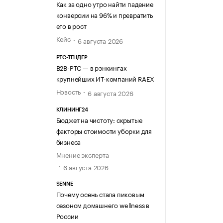
Как за одно утро найти падение
конверсии на 96% и превратить
его в рост
Кейс
6 августа 2026
РТС-ТЕНДЕР
В2В-РТС — в рэнкингах
крупнейших ИТ-компаний RAEX
Новость
6 августа 2026
КЛИНИНГ24
Бюджет на чистоту: скрытые
факторы стоимости уборки для
бизнеса
Мнение эксперта
6 августа 2026
SENNE
Почему осень стала пиковым
сезоном домашнего wellness в
России