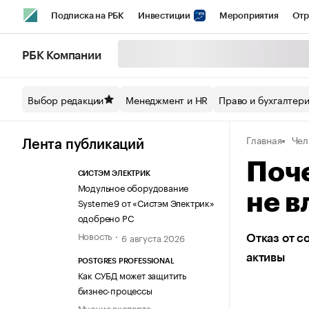
Подписка на РБК
Инвестиции
Мероприятия
Отр
Спорт
Школа управления РБК
РБК Образование
РБ
РБК Компании
Стиль
Крипто
РБК Бизнес-среда
Дискуссионный кл
Выбор редакции
Менеджмент и HR
Право и бухгалтер
Спецпроекты СПб
Конференции СПб
Спецпроекты
Главная
Чел
Технологии и медиа
Финансы
Рынок наличной валют
Лента публикаций
Поч
СИСТЭМ ЭЛЕКТРИК
Модульное оборудование
не в
Systeme9 от «Систэм Электрик»
одобрено РС
Новость
6 августа 2026
Отказ от с
активы
POSTGRES PROFESSIONAL
Как СУБД может защитить
бизнес-процессы
Мнение эксперта