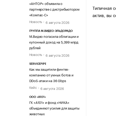
«АНТОР» объявила о
Типичная о
партнерстве с дистрибьютором
актив, вы 
«Компас-С»
Новость
6 августа 2026
ГРУППА М.ВИДЕО-ЭЛЬДОРАДО
М.Видео погасила облигации и
купонный доход на 5,399 млрд
рублей
Новость
6 августа 2026
SERVICEPIPE
Как мы защитили финтех-
компанию от умных ботов и
DDoS-атаки на 36 Gbps
Кейс
6 августа 2026
ООО «А101»
ГК «А101» и фонд «НИКА»
объединяют усилия для защиты
животных