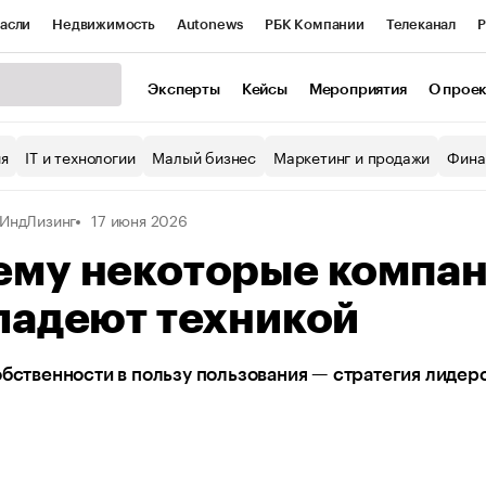
асли
Недвижимость
Autonews
РБК Компании
Телеканал
Р
К Курсы
РБК Life
Тренды
Визионеры
Национальные проекты
Эксперты
Кейсы
Мероприятия
О прое
уб
Исследования
Кредитные рейтинги
Франшизы
Газета
ия
IT и технологии
Малый бизнес
Маркетинг и продажи
Фина
Проверка контрагентов
Политика
Экономика
Бизнес
ИндЛизинг
17 июня 2026
ы
ему некоторые компан
ладеют техникой
обственности в пользу пользования — стратегия лидеро