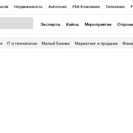
асли
Недвижимость
Autonews
РБК Компании
Телеканал
Р
К Курсы
РБК Life
Тренды
Визионеры
Национальные проекты
Эксперты
Кейсы
Мероприятия
О прое
уб
Исследования
Кредитные рейтинги
Франшизы
Газета
ия
IT и технологии
Малый бизнес
Маркетинг и продажи
Фина
Проверка контрагентов
Политика
Экономика
Бизнес
ы