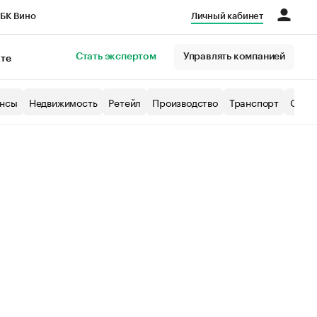
БК Вино
Личный кабинет
Город
Стать экспертом
Управлять компанией
кте
нсы
Недвижимость
Ретейл
Производство
Транспорт
Образ