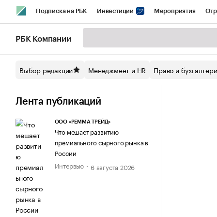
Подписка на РБК
Инвестиции
Мероприятия
Отр
Спорт
Школа управления РБК
РБК Образование
РБ
РБК Компании
Стиль
Крипто
РБК Бизнес-среда
Дискуссионный кл
Выбор редакции
Менеджмент и HR
Право и бухгалтер
Спецпроекты СПб
Конференции СПб
Спецпроекты
Технологии и медиа
Финансы
Рынок наличной валют
Лента публикаций
ООО «РЕММА ТРЕЙД»
Что мешает развитию
премиального сырного рынка в
России
Интервью
6 августа 2026