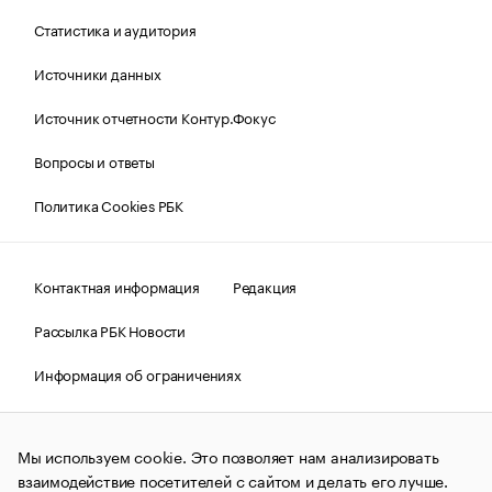
Статистика и аудитория
Источники данных
Источник отчетности Контур.Фокус
Вопросы и ответы
Политика Cookies РБК
Контактная информация
Редакция
Рассылка РБК Новости
Информация об ограничениях
Правовая информация
О соблюдении авторских прав
Мы используем cookie. Это позволяет нам анализировать
© АО «РОСБИЗНЕСКОНСАЛТИНГ»,
1995–2026.
Сообщения
и материалы информационного агентства «РБК»
взаимодействие посетителей с сайтом и делать его лучше.