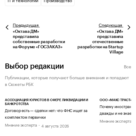
IT и технологии
Производство
Предыдущая
Следующая
«Октава ДМ»
«Октава ДМ»
представила
представила
собственные разработки
отечественные
на Форуме «ГОСЗАКАЗ»
разработки на Startup
Village
Выбор редакции
Все
Публикации, которые получают больше внимания и попадают
в Сюжеты РБК
АССОЦИАЦИЯ ЮРИСТОВ В СФЕРЕ ЛИКВИДАЦИИ И
ООО «МАКС ТРАСТ»
БАНКРОТСТВА
Почему иностранец
Договор есть — сделки нет: что ФНС ищет за
дважды и не знает 
комплектом первички
Мнение эксперта
Мнение эксперта
4 августа 2026