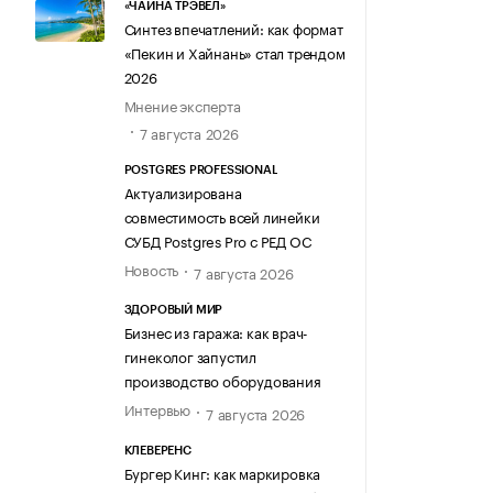
«ЧАЙНА ТРЭВЕЛ»
Синтез впечатлений: как формат
«Пекин и Хайнань» стал трендом
2026
Мнение эксперта
7 августа 2026
POSTGRES PROFESSIONAL
Актуализирована
совместимость всей линейки
СУБД Postgres Pro с РЕД ОС
Новость
7 августа 2026
ЗДОРОВЫЙ МИР
Бизнес из гаража: как врач-
гинеколог запустил
производство оборудования
Интервью
7 августа 2026
КЛЕВЕРЕНС
Бургер Кинг: как маркировка