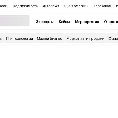
асли
Недвижимость
Autonews
РБК Компании
Телеканал
Р
К Курсы
РБК Life
Тренды
Визионеры
Национальные проекты
Эксперты
Кейсы
Мероприятия
О прое
уб
Исследования
Кредитные рейтинги
Франшизы
Газета
ия
IT и технологии
Малый бизнес
Маркетинг и продажи
Фина
Проверка контрагентов
Политика
Экономика
Бизнес
ы