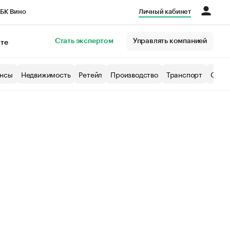
БК Вино
Личный кабинет
Город
Стать экспертом
Управлять компанией
кте
нсы
Недвижимость
Ретейл
Производство
Транспорт
Образ