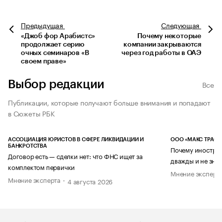
Предыдущая
Следующая
«Джоб фор Арабистс»
Почему некоторые
продолжает серию
компании закрываются
очных семинаров «В
через год работы в ОАЭ
своем праве»
Выбор редакции
Все
Публикации, которые получают больше внимания и попадают
в Сюжеты РБК
АССОЦИАЦИЯ ЮРИСТОВ В СФЕРЕ ЛИКВИДАЦИИ И
ООО «МАКС ТРАСТ
БАНКРОТСТВА
Почему иностран
Договор есть — сделки нет: что ФНС ищет за
дважды и не знае
комплектом первички
Мнение эксперт
Мнение эксперта
4 августа 2026