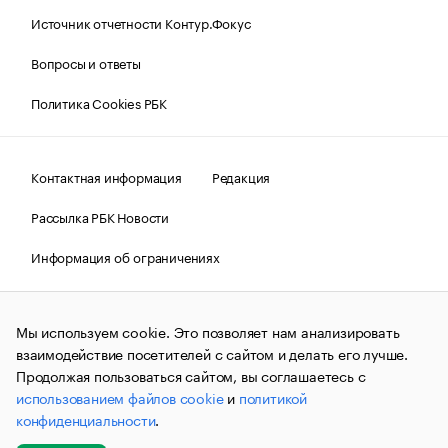
Источник отчетности Контур.Фокус
Вопросы и ответы
Политика Cookies РБК
Контактная информация
Редакция
Рассылка РБК Новости
Информация об ограничениях
Правовая информация
О соблюдении авторских прав
Мы используем cookie. Это позволяет нам анализировать
© АО «РОСБИЗНЕСКОНСАЛТИНГ»,
1995–2026.
Сообщения
и материалы информационного агентства «РБК»
взаимодействие посетителей с сайтом и делать его лучше.
(зарегистрировано Федеральной службой по надзору в сфере
Продолжая пользоваться сайтом, вы соглашаетесь с
связи, информационных технологий и массовых
использованием файлов cookie
и
политикой
коммуникаций (Роскомнадзор) 09.12.2015 за номером ИА
№ФС77-63848) сопровождаются пометкой «РБК». Отдельные
конфиденциальности
.
публикации могут содержать информацию,
не предназначенную для пользователей