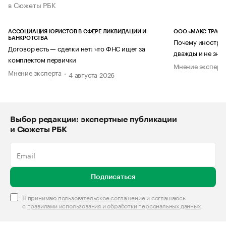
в Сюжеты РБК
АССОЦИАЦИЯ ЮРИСТОВ В СФЕРЕ ЛИКВИДАЦИИ И
ООО «МАКС ТРАСТ
БАНКРОТСТВА
Почему иностран
Договор есть — сделки нет: что ФНС ищет за
дважды и не знае
комплектом первички
Мнение эксперт
Мнение эксперта
4 августа 2026
Выбор редакции: экспертные публикации
и Сюжеты РБК
Подписаться
Я принимаю
пользовательское соглашение
и соглашаюсь
с
правилами использования и обработки персональных данных
.