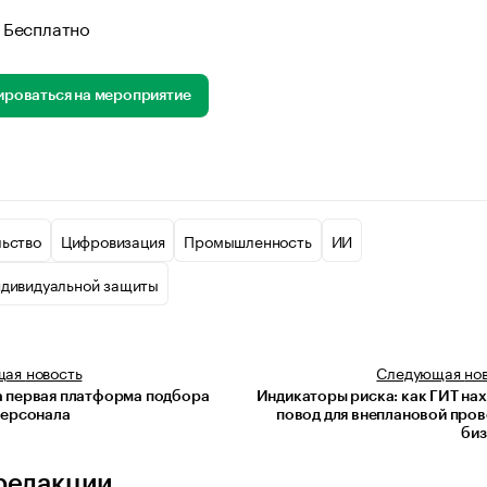
Бесплатно
ироваться на мероприятие
льство
Цифровизация
Промышленность
ИИ
ндивидуальной защиты
щая
новость
Следующая
но
 первая платформа подбора
Индикаторы риска: как ГИТ на
персонала
повод для внеплановой про
биз
редакции