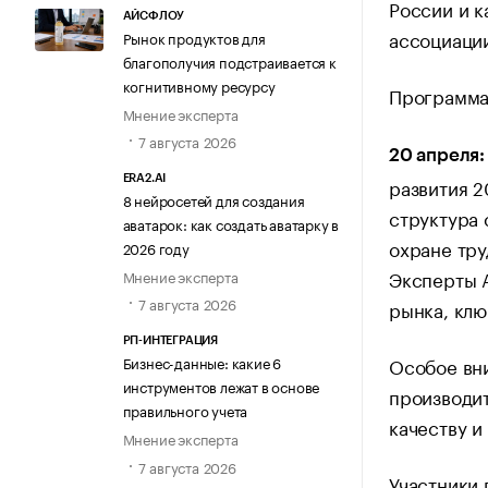
России и к
АЙСФЛОУ
ассоциаци
Рынок продуктов для
благополучия подстраивается к
когнитивному ресурсу
Программа
Мнение эксперта
7 августа 2026
20 апреля:
развития 2
ERA2.AI
8 нейросетей для создания
структура 
аватарок: как создать аватарку в
охране тру
2026 году
Эксперты 
Мнение эксперта
7 августа 2026
рынка, клю
РП-ИНТЕГРАЦИЯ
Особое вни
Бизнес-данные: какие 6
инструментов лежат в основе
производит
правильного учета
качеству и
Мнение эксперта
7 августа 2026
Участники 