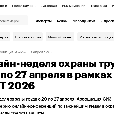
асли
Недвижимость
Autonews
РБК Компании
Телеканал
Р
К Курсы
РБК Life
Тренды
Визионеры
Национальные проекты
Эксперты
Кейсы
Мероприятия
О прое
онный клуб
Исследования
Кредитные рейтинги
Франшизы
Г
терия
IT и технологии
Малый бизнес
Маркетинг и прода
Проверка контрагентов
Политика
Экономика
Бизнес
оциация «СИЗ»
13 апреля 2026
ы
айн-неделя охраны тр
 по 27 апреля в рамках
Т 2026
еля охраны труда с 20 по 27 апреля. Ассоциация СИЗ
серию онлайн-конференций по важнейшим темам в охр
расли средств защиты