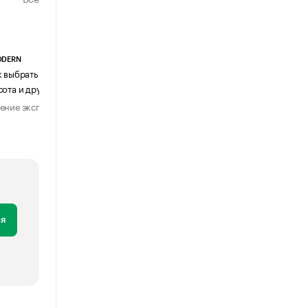
ODERN
АГЕНТСТВО АВИА ЦЕНТР
к выбрать журнальный столик:
Почему шенген перестал быть
сота и другие ключевые параметры
формальностью
ение эксперта
Мнение эксперта
29 июля 2026
31 июля 2026
я