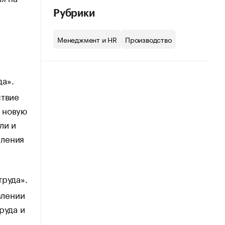
Рубрики
Менеджмент и HR
Производство
а».
ствие
 новую
ли и
вления
труда».
влении
руда и