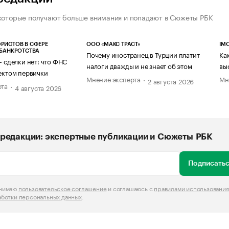
которые получают больше внимания и попадают в Сюжеты РБК
РИСТОВ В СФЕРЕ
ООО «МАКС ТРАСТ»
IM
 БАНКРОТСТВА
Почему иностранец в Турции платит
Ка
— сделки нет: что ФНС
налоги дважды и не знает об этом
вы
ектом первички
Мнение эксперта
Мн
2 августа 2026
рта
4 августа 2026
редакции: экспертные публикации и Сюжеты РБК
Подписатьс
инимаю
пользовательское соглашение
и соглашаюсь с
правилами использования
аботки персональных данных
.