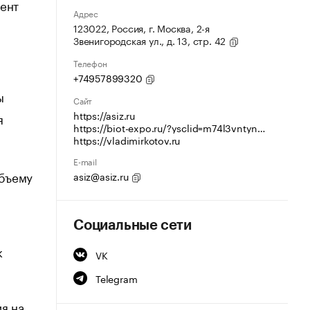
дент
Адрес
123022, Россия, г. Москва, 2-я
Звенигородская ул., д. 13, стр. 42
Телефон
+74957899320
ы
Сайт
https://asiz.ru
я
https://biot-expo.ru/?ysclid=m74l3vntyn933002223
https://vladimirkotov.ru
E-mail
объему
asiz@asiz.ru
Социальные сети
к
VK
Telegram
я на