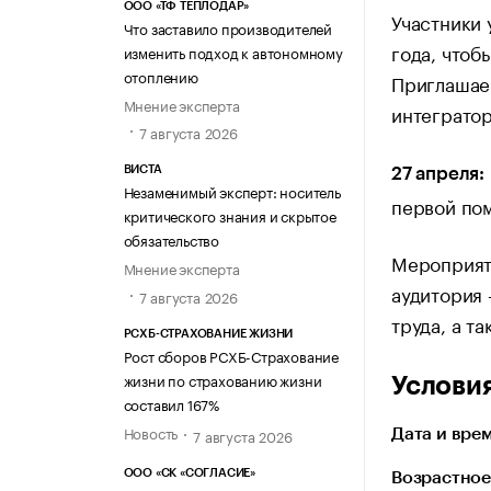
ООО «ТФ ТЕПЛОДАР»
Участники 
Что заставило производителей
года, чтоб
изменить подход к автономному
отоплению
Приглашае
Мнение эксперта
интегратор
7 августа 2026
ВИСТА
27 апреля:
Незаменимый эксперт: носитель
первой по
критического знания и скрытое
обязательство
Мероприяти
Мнение эксперта
аудитория 
7 августа 2026
труда, а т
РСХБ-СТРАХОВАНИЕ ЖИЗНИ
Рост сборов РСХБ-Страхование
жизни по страхованию жизни
Услови
составил 167%
Новость
7 августа 2026
Дата и врем
ООО «СК «СОГЛАСИЕ»
Возрастное