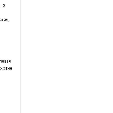
2–3
ятия,
левая
охране