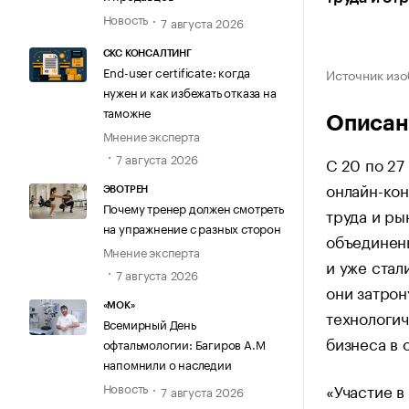
Новость
7 августа 2026
СКС КОНСАЛТИНГ
End-user certificate: когда
Источник изо
нужен и как избежать отказа на
таможне
Описан
Мнение эксперта
7 августа 2026
С 20 по 27
онлайн-ко
ЭВОТРЕН
Почему тренер должен смотреть
труда и ры
на упражнение с разных сторон
объединен
Мнение эксперта
и уже стал
7 августа 2026
они затро
«МОК»
технологич
Всемирный День
бизнеса в 
офтальмологии: Багиров А.М
напомнили о наследии
«Участие в
Новость
7 августа 2026