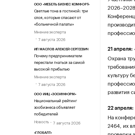
ООО «МЕБЕЛЬ БИЗНЕС КОМФОРТ»
2026–2028
Светлые тона в гостиной: три
Конференц
слоя, которые спасают от
производит
«больничной палаты»
Мнение эксперта
профессио
7 августа 2026
21 апреля:
ИП МАСЛОВ АЛЕКСЕЙ СЕРГЕЕВИЧ
Почему предприниматели
Охрана тру
перестали гнаться за самой
требовани
высокой прибылью
культуру б
Мнение эксперта
профессио
7 августа 2026
развития с
ООО ИИЦ «ЗООИНФОРМ»
Национальный рейтинг
зообизнеса объявляет
22 апреля:
победителей
На конфер
Новость
7 августа 2026
2464, их в
проверки з
«ГЛОБАЛТ»