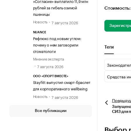
«Согласие» выплатило 11,9 млн
рублей за гибель озимой
Стоимость:
пшеницы
Новость
7 августа 2026
Зарегистр
NUANCE
Рефлюкс под новым углом:
почему о нем заговорили
Теги
стоматологи
Мнение эксперта
Законодате
7 августа 2026
Средства и
ООО «СПОРТ ВМЕСТЕ»
Stayfitt выпустил смарт-браслет
для корпоративного wellbeing
Новость
7 августа 2026
Предыду
Запущена
Все публикации
СИЗ для 
Выбор 