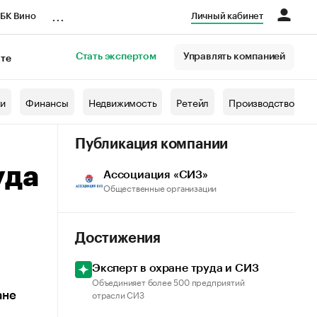
...
БК Вино
Личный кабинет
Стать экспертом
Управлять компанией
кте
азета
жи
Финансы
Недвижимость
Ретейл
Производство
Публикация компании
уда
Ассоциация «СИЗ»
Общественные организации
Достижения
Эксперт в охране труда и СИЗ
Объединияет более 500 предприятий
отрасли СИЗ
ане