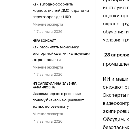
Как выгодно оформить
инструмент
корпоративный ДМС: стратегии
оценки пр
переговоров для HRD
охране тру
Мнение эксперта
обучения и
7 августа 2026
условия тр
НЕРА КОНСАЛТ
Как рассчитать экономику
экспортной сделки: калькуляция
23 апреля
затрат поставки
промышлен
Мнение эксперта
7 августа 2026
ИИ и маши
ИП САГИДУЛЛИНА ЭЛЬВИРА
снижают р
РАФАИЛОВНА
Иллюзия верного решения:
Эксперты 
почему бизнес не оценивают
видеоконтр
только по результату
экипировки
Мнение эксперта
Обсудим, 
7 августа 2026
безопасных