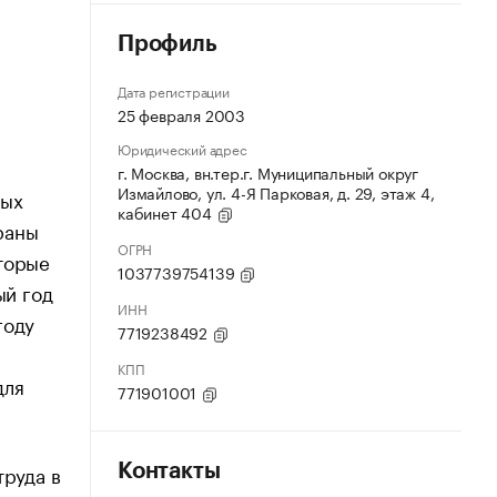
Профиль
Дата регистрации
25 февраля 2003
Юридический адрес
г. Москва, вн.тер.г. Муниципальный округ
Измайлово, ул. 4-Я Парковая, д. 29, этаж 4,
вых
кабинет 404
раны
ОГРН
оторые
1037739754139
ый год
ИНН
году
7719238492
КПП
для
771901001
труда в
Контакты