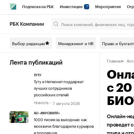
Подписка на РБК
Инвестиции
Мероприятия
Отр
Спорт
Школа управления РБК
РБК Образование
РБ
РБК Компании
Город
Стиль
Крипто
РБК Бизнес-среда
Дискусси
Выбор редакции
Менеджмент и HR
Право и бухгал
Спецпроекты СПб
Конференции СПб
Спецпроекты
Главная
Асс
Технологии и медиа
Финансы
Рынок наличной валют
Лента публикаций
Онл
ТУТУ
Туту и Нетмонет поддержат
с 20
лучших сотрудников
российских отелей
БИО
Новость
7 августа 2026
АО «ВКУСВИЛЛ»
Онлайн-нед
1000 писем за выходные: как
проведет 
москвичи благодарили курьеров
и продавцов
труда и от