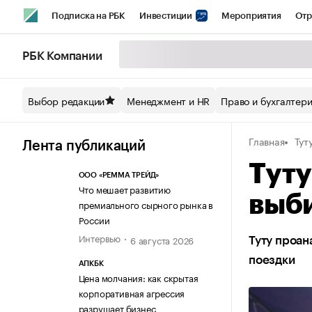
Подписка на РБК
Инвестиции
Мероприятия
Отр
Спорт
Школа управления РБК
РБК Образование
РБ
РБК Компании
Стиль
Крипто
РБК Бизнес-среда
Дискуссионный кл
Выбор редакции
Менеджмент и HR
Право и бухгалтер
Спецпроекты СПб
Конференции СПб
Спецпроекты
Главная
Тут
Технологии и медиа
Финансы
Рынок наличной валют
Лента публикаций
Туту
ООО «РЕММА ТРЕЙД»
Что мешает развитию
выб
премиального сырного рынка в
России
Интервью
6 августа 2026
Туту проан
поездки
АПКБК
Цена молчания: как скрытая
корпоративная агрессия
разрушает бизнес