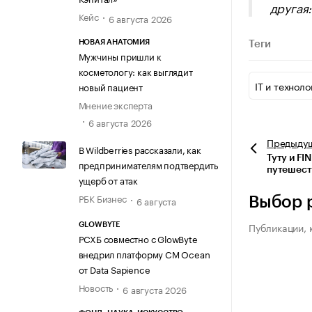
другая
Кейс
6 августа 2026
НОВАЯ АНАТОМИЯ
Теги
Мужчины пришли к
косметологу: как выглядит
IT и техноло
новый пациент
Мнение эксперта
6 августа 2026
Предыду
В Wildberries рассказали, как
Туту и FI
предпринимателям подтвердить
путешест
ущерб от атак
РБК Бизнес
6 августа
Выбор 
Публикации, 
GLOWBYTE
РСХБ совместно с GlowByte
внедрил платформу CM Ocean
от Data Sapience
Новость
6 августа 2026