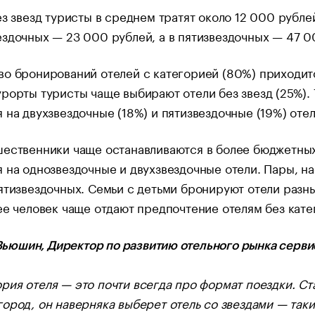
ез звезд туристы в среднем тратят около 12 000 рубле
здочных — 23 000 рублей, а в пятизвездочных — 47 0
о бронирований отелей с категорией (80%) приходитс
рорты туристы чаще выбирают отели без звезд (25%). 
 на двухзвездочные (18%) и пятизвездочные (19%) отел
шественники чаще останавливаются в более бюджетных
 на однозвездочные и двухзвездочные отели. Пары, н
ятизвездочных. Семьи с детьми бронируют отели разн
ее человек чаще отдают предпочтение отелям без катег
ьюшин, Директор по развитию отельного рынка сервис
ория отеля — это почти всегда про формат поездки. Ст
 город, он наверняка выберет отель со звездами — так