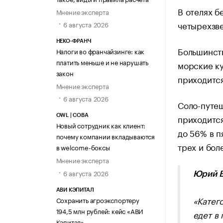
В отелях б
Мнение эксперта
четырехзве
6 августа 2026
НЕКО-ФРАНЧ
Большинств
Налоги во франчайзинге: как
платить меньше и не нарушать
морские ку
закон
приходится
Мнение эксперта
6 августа 2026
Соло-путе
приходится
OWL | СОВА
Новый сотрудник как клиент:
до 56% в п
почему компании вкладываются
трех и бол
в welcome-боксы
Мнение эксперта
6 августа 2026
Юрий В
АВИ КЭПИТАЛ
«Катег
Сохранить агроэкспортеру
194,5 млн рублей: кейс «АВИ
едет в
Кэпитал»