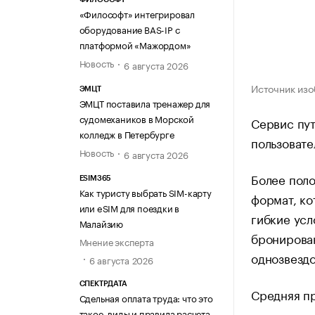
«Философт» интегрировал
оборудование BAS-IP с
платформой «Мажордом»
Новость
6 августа 2026
Источник из
ЭМЦТ
ЭМЦТ поставила тренажер для
судомехаников в Морской
Сервис пут
колледж в Петербурге
пользовате
Новость
6 августа 2026
Более поло
ESIM365
Как туристу выбрать SIM-карту
формат, ко
или eSIM для поездки в
гибкие усл
Малайзию
бронирован
Мнение эксперта
однозвездо
6 августа 2026
СПЕКТРДАТА
Средняя пр
Сдельная оплата труда: что это
такое, виды и правила расчета