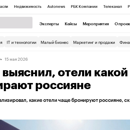
асли
Недвижимость
Autonews
РБК Компании
Телеканал
Р
К Курсы
РБК Life
Тренды
Визионеры
Национальные проекты
Эксперты
Кейсы
Мероприятия
О прое
уб
Исследования
Кредитные рейтинги
Франшизы
Газета
ия
IT и технологии
Малый бизнес
Маркетинг и продажи
Фина
Проверка контрагентов
Политика
Экономика
Бизнес
у
15 мая 2026
ы
 выяснил, отели какой
ирают россияне
ализировал, какие отели чаще бронируют россияне, ско