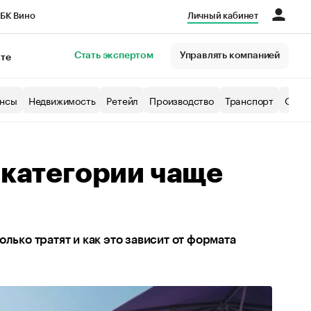
БК Вино
Личный кабинет
Город
Стать экспертом
Управлять компанией
кте
нсы
Недвижимость
Ретейл
Производство
Транспорт
Образ
 категории чаще
лько тратят и как это зависит от формата