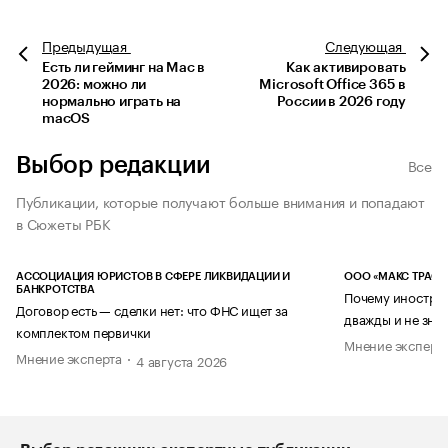
Предыдущая
Следующая
Есть ли гейминг на Mac в
Как активировать
2026: можно ли
Microsoft Office 365 в
нормально играть на
России в 2026 году
macOS
Выбор редакции
Все
Публикации, которые получают больше внимания и попадают
в Сюжеты РБК
АССОЦИАЦИЯ ЮРИСТОВ В СФЕРЕ ЛИКВИДАЦИИ И
ООО «МАКС ТРАСТ
БАНКРОТСТВА
Почему иностран
Договор есть — сделки нет: что ФНС ищет за
дважды и не знае
комплектом первички
Мнение эксперт
Мнение эксперта
4 августа 2026