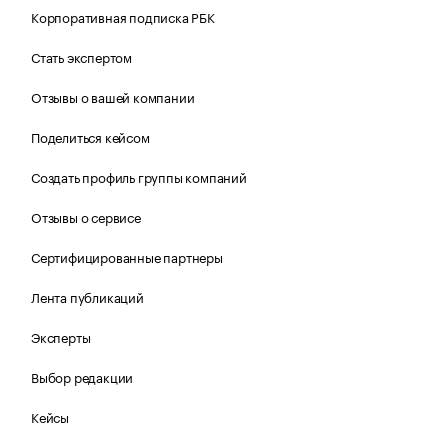
Корпоративная подписка РБК
Стать экспертом
Отзывы о вашей компании
Поделиться кейсом
Создать профиль группы компаний
Отзывы о сервисе
Сертифицированные партнеры
Лента публикаций
Эксперты
Выбор редакции
Кейсы