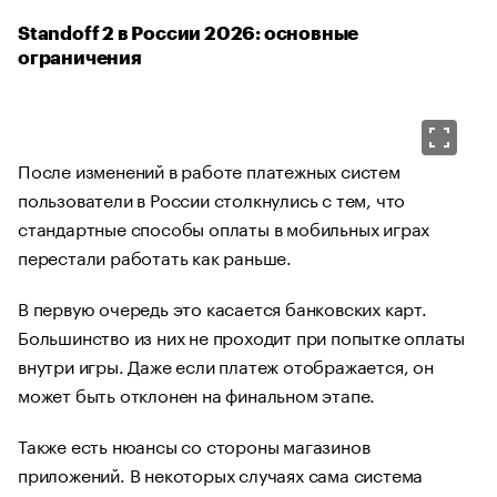
Standoff 2 в России 2026: основные
ограничения
После изменений в работе платежных систем
пользователи в России столкнулись с тем, что
стандартные способы оплаты в мобильных играх
перестали работать как раньше.
В первую очередь это касается банковских карт.
Большинство из них не проходит при попытке оплаты
внутри игры. Даже если платеж отображается, он
может быть отклонен на финальном этапе.
Также есть нюансы со стороны магазинов
приложений. В некоторых случаях сама система