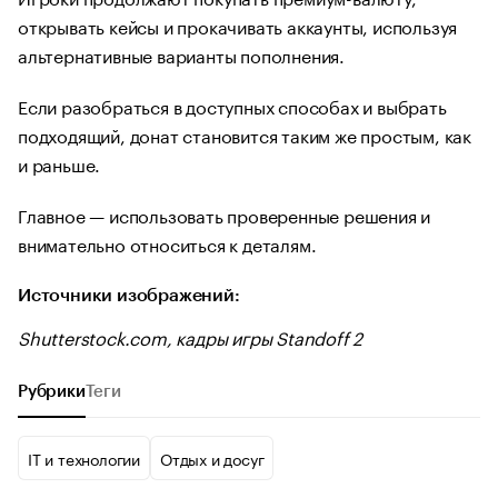
открывать кейсы и прокачивать аккаунты, используя
альтернативные варианты пополнения.
Если разобраться в доступных способах и выбрать
подходящий, донат становится таким же простым, как
и раньше.
Главное — использовать проверенные решения и
внимательно относиться к деталям.
Источники изображений:
Shutterstock.com, кадры игры Standoff 2
Рубрики
Теги
IT и технологии
Отдых и досуг