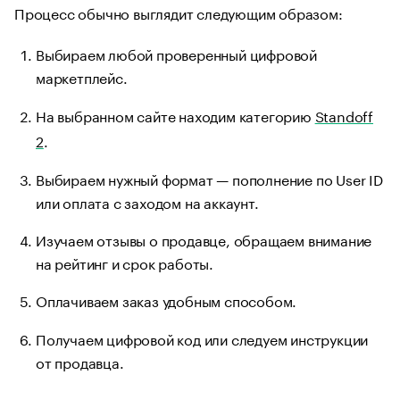
Процесс обычно выглядит следующим образом:
Выбираем любой проверенный цифровой
маркетплейс.
На выбранном сайте находим категорию
Standoff
2
.
Выбираем нужный формат — пополнение по User ID
или оплата с заходом на аккаунт.
Изучаем отзывы о продавце, обращаем внимание
на рейтинг и срок работы.
Оплачиваем заказ удобным способом.
Получаем цифровой код или следуем инструкции
от продавца.