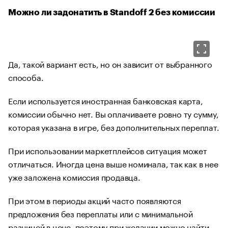
Можно ли задонатить в Standoff 2 без комиссии
Да, такой вариант есть, но он зависит от выбранного
способа.
Если используется иностранная банковская карта,
комиссии обычно нет. Вы оплачиваете ровно ту сумму,
которая указана в игре, без дополнительных переплат.
При использовании маркетплейсов ситуация может
отличаться. Иногда цена выше номинала, так как в нее
уже заложена комиссия продавца.
При этом в периоды акций часто появляются
предложения без переплаты или с минимальной
разницей в цене, поэтому при желании можно найти