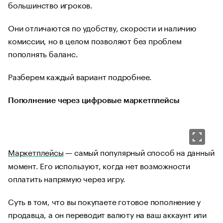
большинство игроков.
Они отличаются по удобству, скорости и наличию
комиссии, но в целом позволяют без проблем
пополнять баланс.
Разберем каждый вариант подробнее.
Пополнение через цифровые маркетплейсы
Маркетплейсы
— самый популярный способ на данный
момент. Его используют, когда нет возможности
оплатить напрямую через игру.
Суть в том, что вы покупаете готовое пополнение у
продавца, а он переводит валюту на ваш аккаунт или