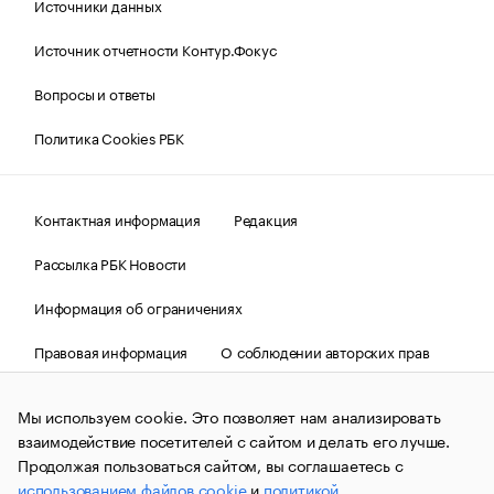
Источники данных
Источник отчетности Контур.Фокус
Вопросы и ответы
Политика Cookies РБК
Контактная информация
Редакция
Рассылка РБК Новости
Информация об ограничениях
Правовая информация
О соблюдении авторских прав
© АО «РОСБИЗНЕСКОНСАЛТИНГ»,
1995–2026.
Сообщения
и материалы информационного агентства «РБК»
Мы используем cookie. Это позволяет нам анализировать
(зарегистрировано Федеральной службой по надзору в сфере
взаимодействие посетителей с сайтом и делать его лучше.
связи, информационных технологий и массовых
коммуникаций (Роскомнадзор) 09.12.2015 за номером ИА
Продолжая пользоваться сайтом, вы соглашаетесь с
№ФС77-63848) сопровождаются пометкой «РБК». Отдельные
использованием файлов cookie
и
политикой