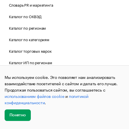
Словарь PR и маркетинга
Каталог по ОКВЭД
Каталог по регионам
Каталог по категориям
Каталог торговых марок
Каталог ИП по регионам
Правила использования сервиса
Мы используем cookie. Это позволяет нам анализировать
взаимодействие посетителей с сайтом и делать его лучше.
Правила использования изображений
Продолжая пользоваться сайтом, вы соглашаетесь с
использованием файлов cookie
и
политикой
Контакты
конфиденциальности
.
Справка по сервису
Понятно
Поиск по ОГРН
Добавить
Главное
Эксперты
Кейсы
Мероприятия
новость