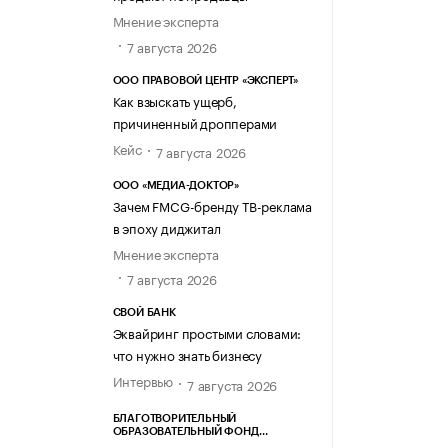
Мнение эксперта
7 августа 2026
ООО ПРАВОВОЙ ЦЕНТР «ЭКСПЕРТ»
Как взыскать ущерб,
причиненный дропперами
Кейс
7 августа 2026
ООО «МЕДИА-ДОКТОР»
Зачем FMCG-бренду ТВ-реклама
в эпоху диджитал
Мнение эксперта
7 августа 2026
СВОЙ БАНК
Эквайринг простыми словами:
что нужно знать бизнесу
Интервью
7 августа 2026
БЛАГОТВОРИТЕЛЬНЫЙ
ОБРАЗОВАТЕЛЬНЫЙ ФОНД
«МАРХАМАТ»