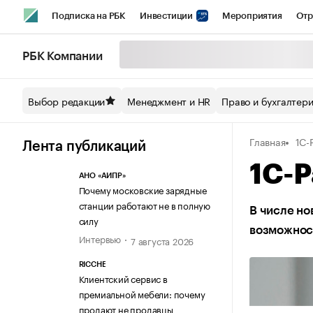
Подписка на РБК
Инвестиции
Мероприятия
Отр
Спорт
Школа управления РБК
РБК Образование
РБ
РБК Компании
Стиль
Крипто
РБК Бизнес-среда
Дискуссионный кл
Выбор редакции
Менеджмент и HR
Право и бухгалтер
Спецпроекты СПб
Конференции СПб
Спецпроекты
Главная
1С-
Технологии и медиа
Финансы
Рынок наличной валют
Лента публикаций
1С-Р
АНО «АИПР»
Почему московские зарядные
станции работают не в полную
В числе н
силу
возможнос
Интервью
7 августа 2026
RICCHE
Клиентский сервис в
премиальной мебели: почему
продают не продавцы