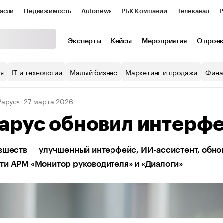
асли
Недвижимость
Autonews
РБК Компании
Телеканал
Р
К Курсы
РБК Life
Тренды
Визионеры
Национальные проекты
Эксперты
Кейсы
Мероприятия
О прое
уб
Исследования
Кредитные рейтинги
Франшизы
Газета
ия
IT и технологии
Малый бизнес
Маркетинг и продажи
Фина
Проверка контрагентов
Политика
Экономика
Бизнес
Рарус
27 марта 2026
ы
арус обновил интерф
овшеств — улучшенный интерфейс, ИИ-ассистент, обн
ти АРМ «Монитор руководителя» и «Диалоги»