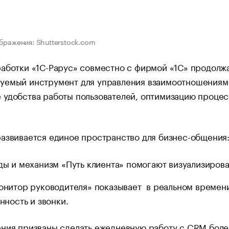
бражения: Shutterstock.com
аботки «1С-Рарус» совместно с фирмой «1С» продолжа
уемый инструмент для управления взаимоотношениями
удобства работы пользователей, оптимизацию процес
азвивается единое пространство для бизнес-общения
ы и механизм «Путь клиента» помогают визуализироват
нитор руководителя» показывает в реальном времени
нность и звонки.
ния призваны сделать ежедневную работу с CRM более