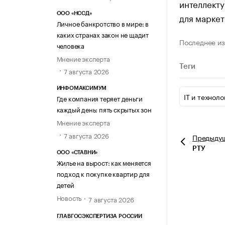
интеллекту
ООО «НССД»
для маркет
Личное банкротство в мире: в
каких странах закон не щадит
Последнее из
человека
Мнение эксперта
Теги
7 августа 2026
ИНФОМАКСИМУМ
IT и техноло
Где компания теряет деньги
каждый день: пять скрытых зон
Мнение эксперта
7 августа 2026
Предыду
РТУ
ООО «СТАВНИ»
Жилье на вырост: как меняется
подход к покупке квартир для
детей
Новость
7 августа 2026
ГЛАВГОСЭКСПЕРТИЗА РОССИИ