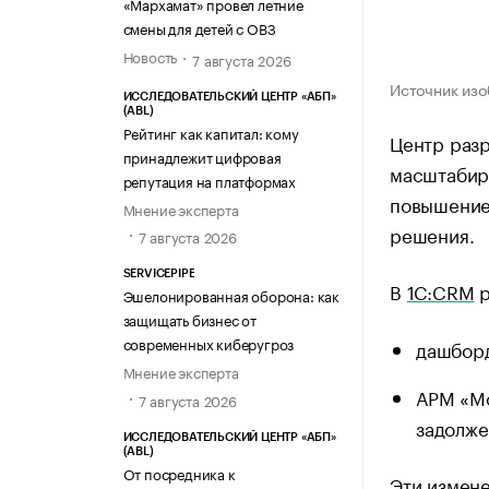
«Мархамат» провел летние
смены для детей с ОВЗ
Новость
7 августа 2026
Источник изо
ИССЛЕДОВАТЕЛЬСКИЙ ЦЕНТР «АБП»
(ABL)
Рейтинг как капитал: кому
Центр разр
принадлежит цифровая
масштабир
репутация на платформах
повышение 
Мнение эксперта
решения.
7 августа 2026
SERVICEPIPE
В
1С:CRM
р
Эшелонированная оборона: как
защищать бизнес от
современных киберугроз
дашборд
Мнение эксперта
АРМ «Мо
7 августа 2026
задолже
ИССЛЕДОВАТЕЛЬСКИЙ ЦЕНТР «АБП»
(ABL)
От посредника к
Эти измене