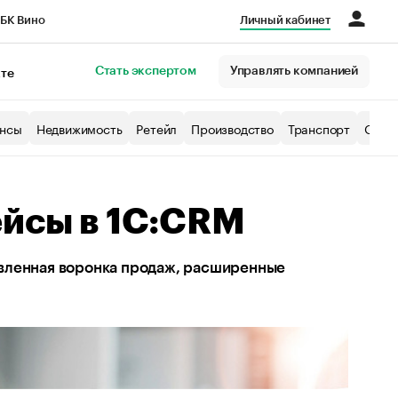
БК Вино
Личный кабинет
Город
Стать экспертом
Управлять компанией
кте
нсы
Недвижимость
Ретейл
Производство
Транспорт
Образ
ейсы в 1С:CRM
овленная воронка продаж, расширенные