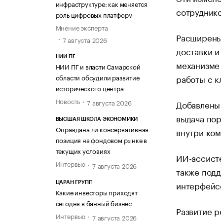
инфраструктуре: как меняется
сотруднико
роль цифровых платформ
Мнение эксперта
Расширены
7 августа 2026
доставки и
НИИ ПГ
механизме
НИИ ПГ и власти Самарской
работы с к
области обсудили развитие
исторического центра
Новость
7 августа 2026
Добавлены 
выдача пор
ВЫСШАЯ ШКОЛА ЭКОНОМИКИ
Оправдана ли консервативная
внутри ком
позиция на фондовом рынке в
текущих условиях
ИИ-ассисте
Интервью
7 августа 2026
также подд
интерфейс
ЦАРАН ГРУПП
Какие инвесторы приходят
сегодня в банный бизнес
Развитие р
Интервью
7 августа 2026