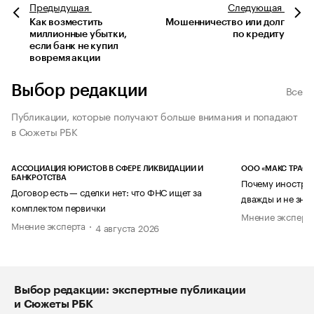
Предыдущая
Следующая
Как возместить
Мошенничество или долг
миллионные убытки,
по кредиту
если банк не купил
вовремя акции
Выбор редакции
Все
Публикации, которые получают больше внимания и попадают
в Сюжеты РБК
АССОЦИАЦИЯ ЮРИСТОВ В СФЕРЕ ЛИКВИДАЦИИ И
ООО «МАКС ТРАСТ
БАНКРОТСТВА
Почему иностран
Договор есть — сделки нет: что ФНС ищет за
дважды и не знае
комплектом первички
Мнение эксперт
Мнение эксперта
4 августа 2026
Выбор редакции: экспертные публикации
и Сюжеты РБК