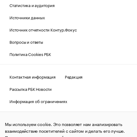
Статистика и аудитория
Источники данных
Источник отчетности Контур.Фокус
Вопросы и ответы
Политика Cookies РБК
Контактная информация
Редакция
Рассылка РБК Новости
Информация об ограничениях
Правовая информация
О соблюдении авторских прав
Мы используем cookie. Это позволяет нам анализировать
© АО «РОСБИЗНЕСКОНСАЛТИНГ»,
1995–2026.
Сообщения
и материалы информационного агентства «РБК»
взаимодействие посетителей с сайтом и делать его лучше.
(зарегистрировано Федеральной службой по надзору в сфере