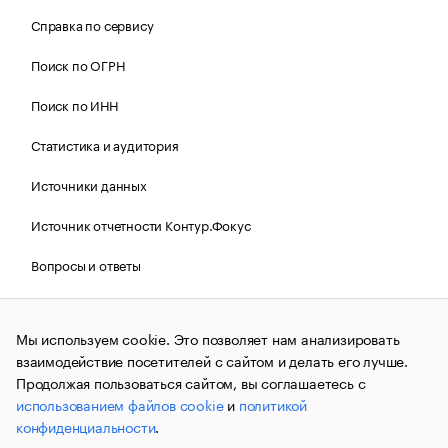
Справка по сервису
Поиск по ОГРН
Поиск по ИНН
Статистика и аудитория
Источники данных
Источник отчетности Контур.Фокус
Вопросы и ответы
Политика Cookies РБК
Мы используем cookie. Это позволяет нам анализировать
взаимодействие посетителей с сайтом и делать его лучше.
Контактная информация
Редакция
Продолжая пользоваться сайтом, вы соглашаетесь с
использованием файлов cookie
и
политикой
Рассылка РБК Новости
конфиденциальности
.