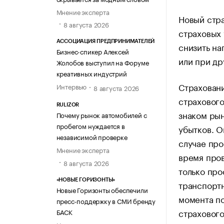
Мнение эксперта
Новый стра
8 августа 2026
страховых 
АССОЦИАЦИЯ ПРЕДПРИНИМАТЕЛЕЙ
снизить на
Бизнес-спикер Алексей
или при др
Жолобов выступил на Форуме
креативных индустрий
Страховани
Интервью
8 августа 2026
страхового
RULIZOR
знаком рын
Почему рынок автомобилей с
пробегом нуждается в
убытков. О
независимой проверке
случае про
Мнение эксперта
время пров
8 августа 2026
только про
«НОВЫЕ ГОРИЗОНТЫ»
транспортн
Новые Горизонты обеспечили
момента по
пресс-поддержку в СМИ бренду
страхового
БАСК