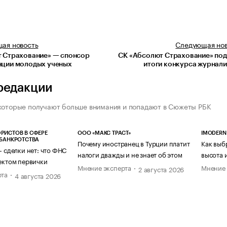
щая
новость
Следующая
но
 Страхование» — спонсор
СК «Абсолют Страхование» по
ции молодых ученых
итоги конкурса журнал
редакции
которые получают больше внимания и попадают в Сюжеты РБК
РИСТОВ В СФЕРЕ
ООО «МАКС ТРАСТ»
IMODERN
 БАНКРОТСТВА
Почему иностранец в Турции платит
Как выб
— сделки нет: что ФНС
налоги дважды и не знает об этом
высота 
ектом первички
Мнение эксперта
Мнение 
2 августа 2026
рта
4 августа 2026