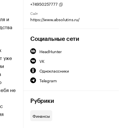
+74950257777
Сайт
ля и
https://www.absolutins.ru/
дства
Социальные сети
х
HeadHunter
т уже
VK
ии
Одноклассники
в
Telegram
о
себя не
Рубрики
 с
ия
Финансы