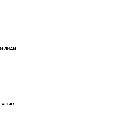
им лиды
ование