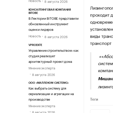
Новость
8 августа 2026
Лизингопо
КОНСАЛТИНГОВАЯ КОМПАНИЯ
проходит д
BITOBE
В Лектории BITOBE представили
одновремен
обновленный инструмент
установлен
оценки лидеров
виды транс
Новость
8 августа 2026
транспорт 
VPROEKTE
Управление строительством: как
««Абсо
студия реализует
архитектурный проект дома
систем
Мнение эксперта
компан
8 августа 2026
Мишан
ООО «МАЛЛЕНОМ СИСТЕМС»
лизинг
Как выбрать систему для
сериализации и агрегации на
производстве
Теги
Мнение эксперта
8 августа 2026