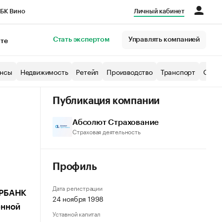
БК Вино
Личный кабинет
Город
Стать экспертом
Управлять компанией
кте
нсы
Недвижимость
Ретейл
Производство
Транспорт
Образ
Публикация компании
Абсолют Страхование
Страховая деятельность
Профиль
Дата регистрации
ЕРБАНК
24 ноября 1998
енной
Уставной капитал