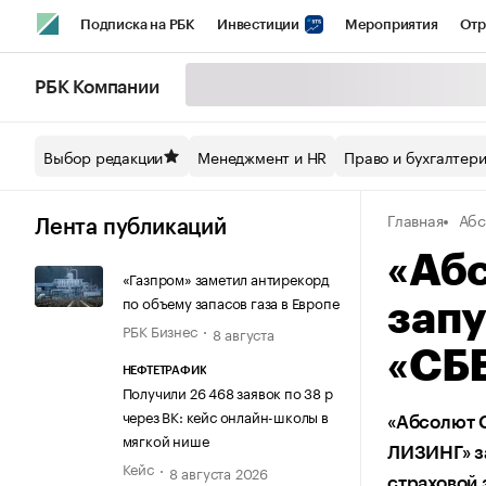
Подписка на РБК
Инвестиции
Мероприятия
Отр
Спорт
Школа управления РБК
РБК Образование
РБ
РБК Компании
Стиль
Крипто
РБК Бизнес-среда
Дискуссионный кл
Выбор редакции
Менеджмент и HR
Право и бухгалтер
Спецпроекты СПб
Конференции СПб
Спецпроекты
Главная
Абс
Технологии и медиа
Финансы
Рынок наличной валют
Лента публикаций
«Аб
«Газпром» заметил антирекорд
по объему запасов газа в Европе
запу
РБК Бизнес
8 августа
«СБ
НЕФТЕТРАФИК
Получили 26 468 заявок по 38 р
через ВК: кейс онлайн-школы в
«Абсолют 
мягкой нише
ЛИЗИНГ» з
Кейс
8 августа 2026
страховой