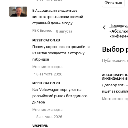
Финансы
В Ассоциации владельцев
кинотеатров назвали «самый
страшный день» в году
Предыду
РБК Бизнес
8 августа
«Абсолют
конферен
RUSSIFICATION.RU
Почему спрос на электромобили
Выбор 
из Китая смещается в сторону
гибридов
Публикации, 
Мнение эксперта
8 августа 2026
АССОЦИАЦИЯ Ю
ЛИКВИДАЦИИ И
Договор есть 
RUSSIFICATION.RU
Как Volkswagen вернулся на
ищет за компл
российский рынок без единого
Мнение экспе
дилера
Мнение эксперта
8 августа 2026
VESPERFIN