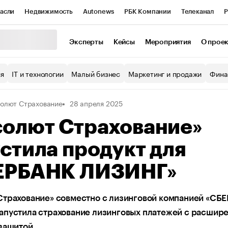
асли
Недвижимость
Autonews
РБК Компании
Телеканал
Р
К Курсы
РБК Life
Тренды
Визионеры
Национальные проекты
Эксперты
Кейсы
Мероприятия
О прое
уб
Исследования
Кредитные рейтинги
Франшизы
Газета
ия
IT и технологии
Малый бизнес
Маркетинг и продажи
Фина
Проверка контрагентов
Политика
Экономика
Бизнес
олют Страхование
28 апреля 2025
ы
солют Страхование»
стила продукт для
ЕРБАНК ЛИЗИНГ»
Страхование» совместно с лизинговой компанией «СБ
апустила страхование лизинговых платежей с расшир
 защитой