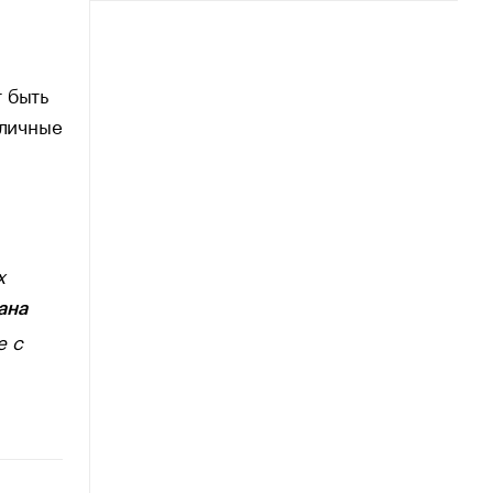
 быть
зличные
х
ана
е с