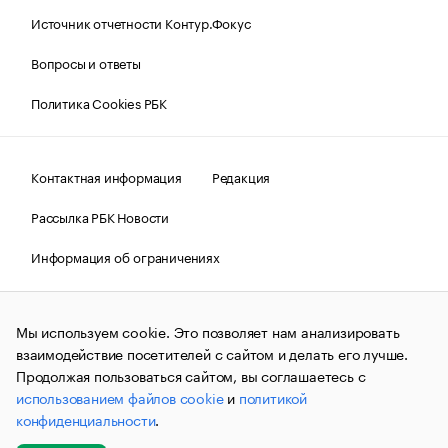
Источник отчетности Контур.Фокус
Вопросы и ответы
Политика Cookies РБК
Контактная информация
Редакция
Рассылка РБК Новости
Информация об ограничениях
Правовая информация
О соблюдении авторских прав
Мы используем cookie. Это позволяет нам анализировать
© АО «РОСБИЗНЕСКОНСАЛТИНГ»,
1995–2026.
Сообщения
и материалы информационного агентства «РБК»
взаимодействие посетителей с сайтом и делать его лучше.
(зарегистрировано Федеральной службой по надзору в сфере
Продолжая пользоваться сайтом, вы соглашаетесь с
связи, информационных технологий и массовых
использованием файлов cookie
и
политикой
коммуникаций (Роскомнадзор) 09.12.2015 за номером ИА
№ФС77-63848) сопровождаются пометкой «РБК». Отдельные
конфиденциальности
.
публикации могут содержать информацию,
не предназначенную для пользователей