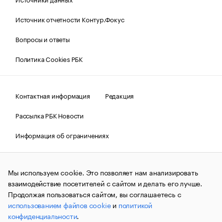
Источник отчетности Контур.Фокус
Вопросы и ответы
Политика Cookies РБК
Контактная информация
Редакция
Рассылка РБК Новости
Информация об ограничениях
Правовая информация
О соблюдении авторских прав
Мы используем cookie. Это позволяет нам анализировать
© АО «РОСБИЗНЕСКОНСАЛТИНГ»,
1995–2026.
Сообщения
и материалы информационного агентства «РБК»
взаимодействие посетителей с сайтом и делать его лучше.
(зарегистрировано Федеральной службой по надзору в сфере
Продолжая пользоваться сайтом, вы соглашаетесь с
связи, информационных технологий и массовых
использованием файлов cookie
и
политикой
коммуникаций (Роскомнадзор) 09.12.2015 за номером ИА
№ФС77-63848) сопровождаются пометкой «РБК». Отдельные
конфиденциальности
.
публикации могут содержать информацию,