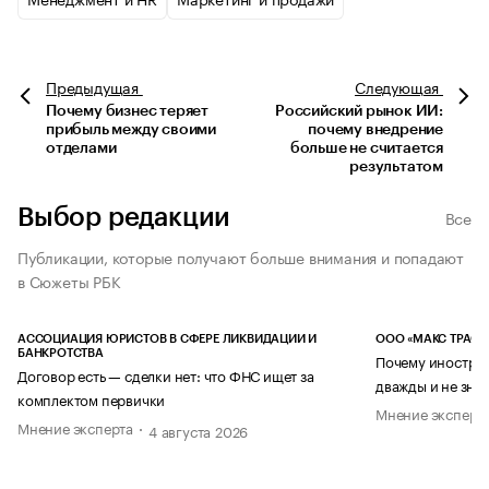
Предыдущая
Следующая
Почему бизнес теряет
Российский рынок ИИ:
прибыль между своими
почему внедрение
отделами
больше не считается
результатом
Выбор редакции
Все
Публикации, которые получают больше внимания и попадают
в Сюжеты РБК
АССОЦИАЦИЯ ЮРИСТОВ В СФЕРЕ ЛИКВИДАЦИИ И
ООО «МАКС ТРАСТ
БАНКРОТСТВА
Почему иностран
Договор есть — сделки нет: что ФНС ищет за
дважды и не знае
комплектом первички
Мнение эксперт
Мнение эксперта
4 августа 2026