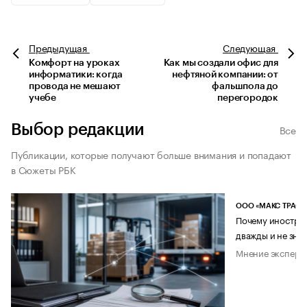
Предыдущая
Следующая
Комфорт на уроках
Как мы создали офис для
информатики: когда
нефтяной компании: от
провода не мешают
фальшпола до
учебе
перегородок
Выбор редакции
Все
Публикации, которые получают больше внимания и попадают
в Сюжеты РБК
ООО «МАКС ТРАСТ
Почему иностран
дважды и не знае
Мнение эксперт