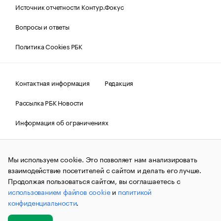
Источник отчетности Контур.Фокус
Вопросы и ответы
Политика Cookies РБК
Контактная информация
Редакция
Рассылка РБК Новости
Информация об ограничениях
Правовая информация
О соблюдении авторских прав
Мы используем cookie. Это позволяет нам анализировать
© АО «РОСБИЗНЕСКОНСАЛТИНГ»,
1995–2026.
Сообщения
и материалы информационного агентства «РБК»
взаимодействие посетителей с сайтом и делать его лучше.
(зарегистрировано Федеральной службой по надзору в сфере
Продолжая пользоваться сайтом, вы соглашаетесь с
связи, информационных технологий и массовых
использованием файлов cookie
и
политикой
коммуникаций (Роскомнадзор) 09.12.2015 за номером ИА
№ФС77-63848) сопровождаются пометкой «РБК». Отдельные
конфиденциальности
.
публикации могут содержать информацию,
не предназначенную для пользователей