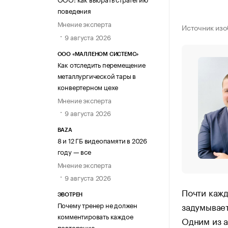
поведения
Мнение эксперта
Источник изо
9 августа 2026
ООО «МАЛЛЕНОМ СИСТЕМС»
Как отследить перемещение
металлургической тары в
конвертерном цехе
Мнение эксперта
9 августа 2026
BAZA
8 и 12 ГБ видеопамяти в 2026
году — все
Мнение эксперта
9 августа 2026
Почти каж
ЭВОТРЕН
задумывает
Почему тренер не должен
комментировать каждое
Одним из а
повторение