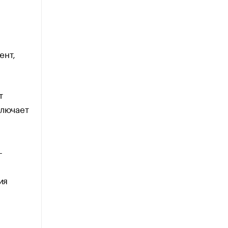
ент,
т
ключает
-
ия