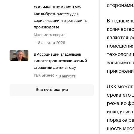
сторонами
ООО «МАЛЛЕНОМ СИСТЕМС»
Как выбрать систему для
В подавля
сериализации и агрегации на
производстве
количество
Мнение эксперта
является 
8 августа 2026
помещения 
технологич
В Ассоциации владельцев
кинотеатров назвали «самый
зависимост
страшный день» в году
приложени
РБК Бизнес
8 августа
ДКК может 
Все публикации
срока его 
реже во фр
исходя из 
порядке ра
шесть меся