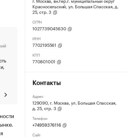
г. Москва, вн.тер.г. муниципальный округ
Красносельский, ул. Большая Спасская, д.
25, стр. 3
ОГРН
1027739045630
ИНН
7702195561
кий
КПП
сть
770801001
и,
Контакты
Адрес
129090, г. Москва, ул. Большая Спасская,
д. 25, стр. 3
ьности
Телефон
ынке.
+74959376116
ся
Сайт