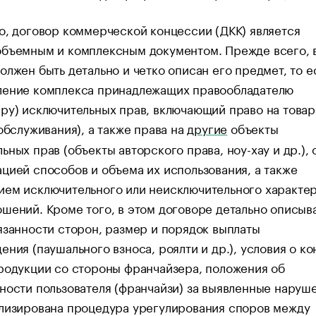
о, договор коммерческой концессии (ДКК) является
объемным и комплексным документом. Прежде всего, 
олжен быть детально и четко описан его предмет, то е
ление комплекса принадлежащих правообладателю
ру) исключительных прав, включающий право на това
 обслуживания), а также права на
другие
объекты
ьных прав (объекты авторского права, ноу-хау и др.), 
цией способов и объема их использования, а также
ием исключительного или неисключительного характе
шений. Кроме того, в этом договоре детально описыв
язанности сторон, размер и порядок выплаты
ения (паушального взноса, роялти и др.), условия о к
родукции со стороны франчайзера, положения об
ности пользователя (франчайзи) за выявленные наруше
ализирована процедура урегулирования споров между