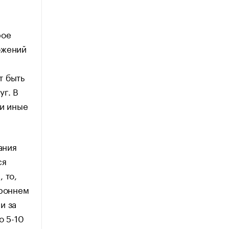
рое
ожений
т быть
уг. В
 и иные
ания
ся
 то,
ороннем
и за
о 5-10