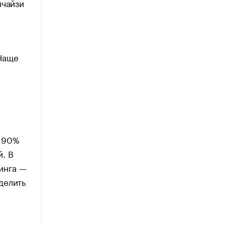
нчайзи
Чаще
, 90%
. В
инга —
делить