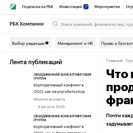
Подписка на РБК
Инвестиции
Мероприятия
Отр
Спорт
Школа управления РБК
РБК Образование
РБ
РБК Компании
Город
Стиль
Крипто
РБК Бизнес-среда
Дискусси
Выбор редакции
Менеджмент и HR
Право и бухгал
Спецпроекты СПб
Конференции СПб
Спецпроекты
Главная
Гор
Технологии и медиа
Финансы
Рынок наличной валют
Лента публикаций
Что 
ОБЪЕДИНЕННАЯ КОНСАЛТИНГОВАЯ
ГРУППА
Корпоративный конфликт в
прод
ООО: как не усугубить спор
фра
Мнение эксперта
9 августа 2026
Почти каж
ОБЪЕДИНЕННАЯ КОНСАЛТИНГОВАЯ
ГРУППА
задумывае
Корпоративный конфликт в
ООО: как выбрать стратегию