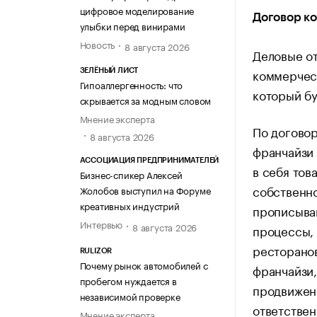
цифровое моделирование
Договор к
улыбки перед винирами
Новость
8 августа 2026
Деловые о
коммерческ
ЗЕЛЁНЫЙ ЛИСТ
Гипоаллергенность: что
который бу
скрывается за модным словом
Мнение эксперта
По догово
8 августа 2026
франчайзи 
АССОЦИАЦИЯ ПРЕДПРИНИМАТЕЛЕЙ
в себя тов
Бизнес-спикер Алексей
собственно
Жолобов выступил на Форуме
креативных индустрий
прописываю
Интервью
8 августа 2026
процессы, 
ресторанов
RULIZOR
Почему рынок автомобилей с
франчайзи,
пробегом нуждается в
продвижени
независимой проверке
ответствен
Мнение эксперта