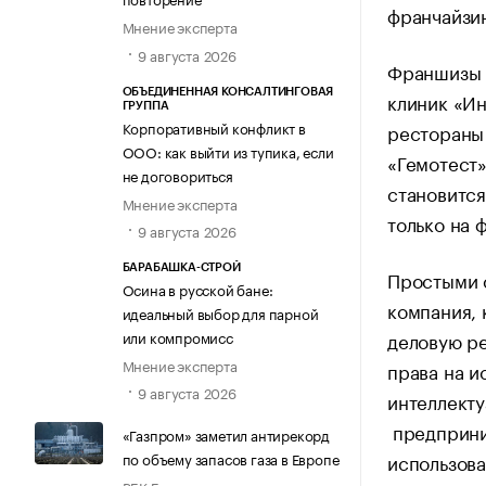
франчайзин
Мнение эксперта
9 августа 2026
Франшизы о
ОБЪЕДИНЕННАЯ КОНСАЛТИНГОВАЯ
клиник «Ин
ГРУППА
Корпоративный конфликт в
рестораны 
ООО: как выйти из тупика, если
«Гемотест»
не договориться
становится
Мнение эксперта
только на 
9 августа 2026
БАРАБАШКА-СТРОЙ
Простыми с
Осина в русской бане:
компания, 
идеальный выбор для парной
деловую ре
или компромисс
Мнение эксперта
права на и
9 августа 2026
интеллекту
предприним
«Газпром» заметил антирекорд
использова
по объему запасов газа в Европе