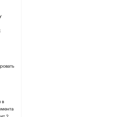
у
к
ровать
 в
омента
ит 2