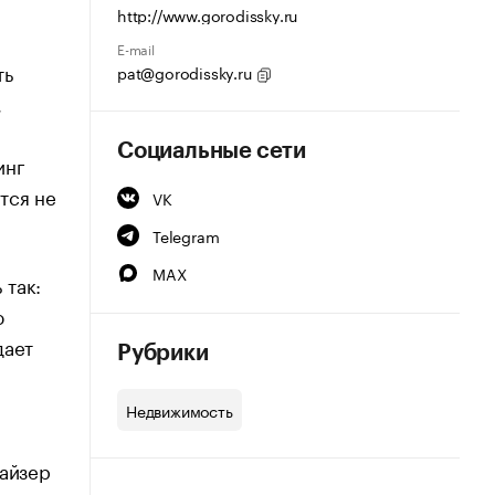
http://www.gorodissky.ru
E-mail
ть
pat@gorodissky.ru
,
Социальные сети
инг
тся не
VK
Telegram
MAX
 так:
ю
дает
Рубрики
Недвижимость
чайзер