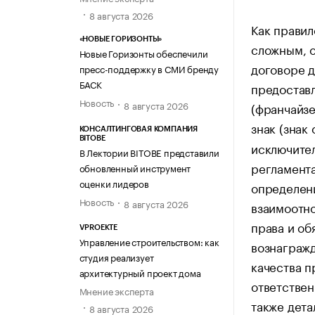
8 августа 2026
Как правил
«НОВЫЕ ГОРИЗОНТЫ»
сложным, 
Новые Горизонты обеспечили
договоре д
пресс-поддержку в СМИ бренду
БАСК
предостав
Новость
8 августа 2026
(франчайзе
знак (знак
КОНСАЛТИНГОВАЯ КОМПАНИЯ
BITOBE
исключител
В Лектории BITOBE представили
регламента
обновленный инструмент
оценки лидеров
определен
Новость
8 августа 2026
взаимоотно
права и об
VPROEKTE
Управление строительством: как
вознагражд
студия реализует
качества п
архитектурный проект дома
ответствен
Мнение эксперта
также дет
8 августа 2026