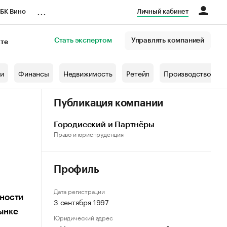
...
БК Вино
Личный кабинет
Стать экспертом
Управлять компанией
кте
азета
жи
Финансы
Недвижимость
Ретейл
Производство
Публикация компании
Городисский и Партнёры
Право и юриспруденция
Профиль
Дата регистрации
ьности
3 сентября 1997
ынке
Юридический адрес