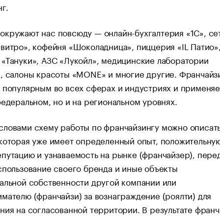
г.
кружают нас повсюду — онлайн-бухгалтерия «1С», се
витро», кофейня «Шоколадница», пиццерия «IL Патио»
«Тануки», АЗС «Лукойл», медицинские лаборатории
, салоны красоты «MONE» и многие другие. Франчайз
 популярным во всех сферах и индустриях и применяе
федеральном, но и на региональном уровнях.
ловами схему работы по франчайзингу можно описать
которая уже имеет определенный опыт, положительну
путацию и узнаваемость на рынке (франчайзер), пере
спользование своего бренда и иные объекты
альной собственности другой компании или
ателю (франчайзи) за вознаграждение (роялти) для
ния на согласованной территории. В результате фран