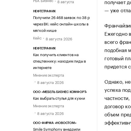
РБК Бизнес
получает д
8 августа
— уже отла
НЕФТЕТРАФИК
Получили 26 468 заявок по 38 р
через ВК: кейс онлайн-школы в
Франчайзин
мягкой нише
Ежегодно 
Кейс
8 августа 2026
всего фран
подобная м
НЕФТЕТРАФИК
Как получить клиентов на
готовый пл
спецтехнику: находим лиды в
придется с
интернете
Мнение эксперта
Однако, н
8 августа 2026
успеха под
ООО «МЕБЕЛЬ БИЗНЕС КОМФОРТ»
частности,
Как выбрать стулья для кухни
договор ко
Мнение эксперта
8 августа 2026
объем пред
эффективн
ООО ФИРМА «НОВОСТОМ»
Smile Symphony внедрили