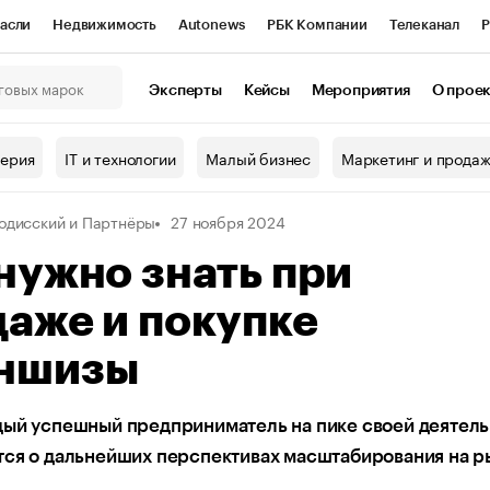
асли
Недвижимость
Autonews
РБК Компании
Телеканал
Р
К Курсы
РБК Life
Тренды
Визионеры
Национальные проекты
Эксперты
Кейсы
Мероприятия
О прое
онный клуб
Исследования
Кредитные рейтинги
Франшизы
Г
терия
IT и технологии
Малый бизнес
Маркетинг и прода
Проверка контрагентов
Политика
Экономика
Бизнес
одисский и Партнёры
27 ноября 2024
ы
нужно знать при
аже и покупке
ншизы
дый успешный предприниматель на пике своей деятел
тся о дальнейших перспективах масштабирования на р