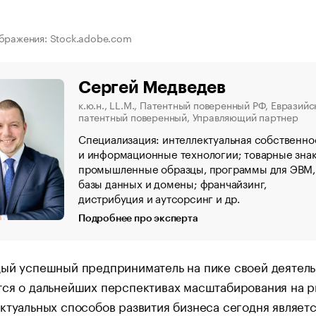
бражения: Stock.adobe.com
Сергей Медведев
к.ю.н., LL.M., Патентный поверенный РФ, Евразийс
патентный поверенный, Управляющий партнер
Специализация: интеллектуальная собственно
и информационные технологии; товарные знак
промышленные образцы, программы для ЭВМ,
базы данных и домены; франчайзинг,
дистрибуция и аутсорсинг и др.
Подробнее про эксперта
дый успешный предприниматель на пике своей деятел
ся о дальнейших перспективах масштабирования на р
ктуальных способов развития бизнеса сегодня являет