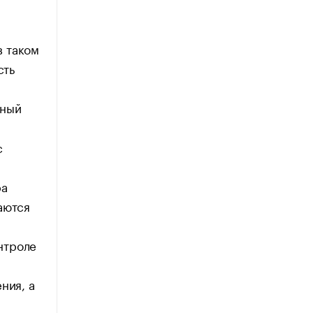
в таком
сть
рный
с
ра
аются
онтроле
ния, а