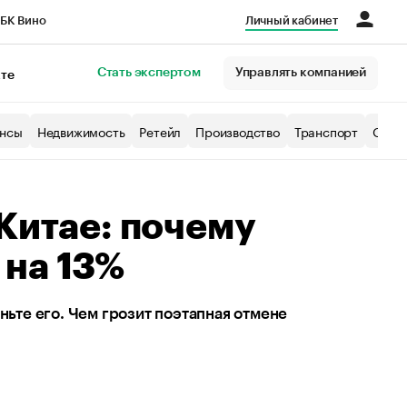
БК Вино
Личный кабинет
Город
Стать экспертом
Управлять компанией
кте
нсы
Недвижимость
Ретейл
Производство
Транспорт
Образ
 Китае: почему
 на 13%
ньте его. Чем грозит поэтапная отмене