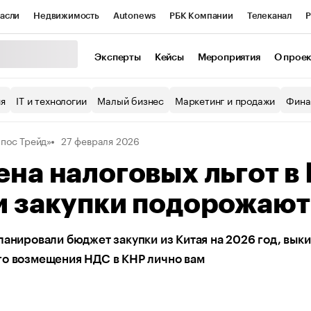
асли
Недвижимость
Autonews
РБК Компании
Телеканал
Р
К Курсы
РБК Life
Тренды
Визионеры
Национальные проекты
Эксперты
Кейсы
Мероприятия
О прое
уб
Исследования
Кредитные рейтинги
Франшизы
Газета
ия
IT и технологии
Малый бизнес
Маркетинг и продажи
Фина
Проверка контрагентов
Политика
Экономика
Бизнес
пос Трейд»
27 февраля 2026
ы
на налоговых льгот в
 закупки подорожают
ланировали бюджет закупки из Китая на 2026 год, выки
го возмещения НДС в КНР лично вам