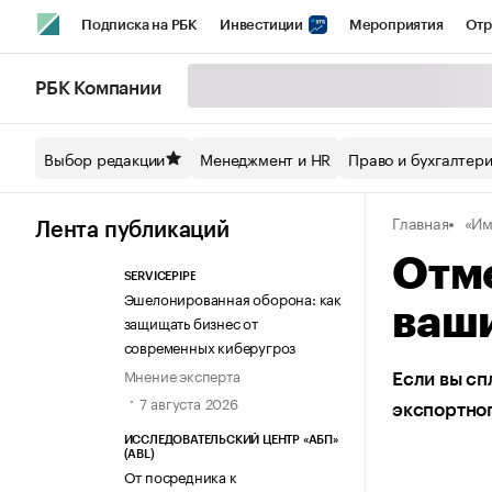
Подписка на РБК
Инвестиции
Мероприятия
Отр
Спорт
Школа управления РБК
РБК Образование
РБ
РБК Компании
Стиль
Крипто
РБК Бизнес-среда
Дискуссионный кл
Выбор редакции
Менеджмент и HR
Право и бухгалтер
Спецпроекты СПб
Конференции СПб
Спецпроекты
Главная
«Им
Технологии и медиа
Финансы
Рынок наличной валют
Лента публикаций
Отме
SERVICEPIPE
Эшелонированная оборона: как
ваши
защищать бизнес от
современных киберугроз
Мнение эксперта
Если вы сп
7 августа 2026
экспортно
ИССЛЕДОВАТЕЛЬСКИЙ ЦЕНТР «АБП»
(ABL)
От посредника к