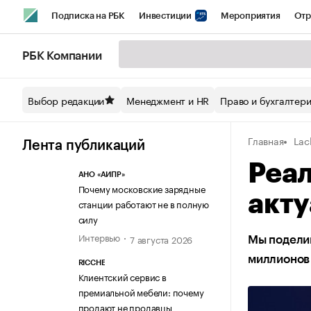
Подписка на РБК
Инвестиции
Мероприятия
Отр
Спорт
Школа управления РБК
РБК Образование
РБ
РБК Компании
Стиль
Крипто
РБК Бизнес-среда
Дискуссионный кл
Выбор редакции
Менеджмент и HR
Право и бухгалтер
Спецпроекты СПб
Конференции СПб
Спецпроекты
Главная
Lac
Технологии и медиа
Финансы
Рынок наличной валют
Лента публикаций
Реа
АНО «АИПР»
Почему московские зарядные
акту
станции работают не в полную
силу
Интервью
7 августа 2026
Мы поделим
миллионов 
RICCHE
Клиентский сервис в
премиальной мебели: почему
продают не продавцы