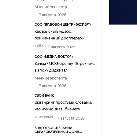
Мнение эксперта
7 августа 2026
ООО ПРАВОВОЙ ЦЕНТР «ЭКСПЕРТ»
Как взыскать ущерб,
причиненный дропперами
Кейс
7 августа 2026
ООО «МЕДИА-ДОКТОР»
Зачем FMCG-бренду ТВ-реклама
в эпоху диджитал
Мнение эксперта
7 августа 2026
СВОЙ БАНК
Эквайринг простыми словами:
что нужно знать бизнесу
Интервью
7 августа 2026
БЛАГОТВОРИТЕЛЬНЫЙ
ОБРАЗОВАТЕЛЬНЫЙ ФОНД
«МАРХАМАТ»