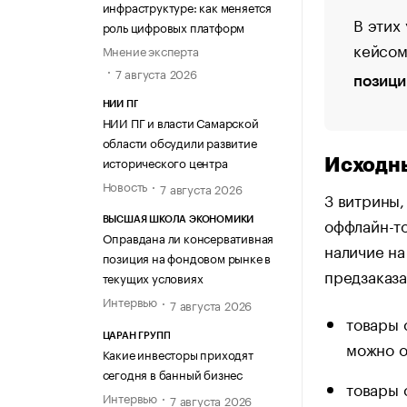
инфраструктуре: как меняется
В этих
роль цифровых платформ
кейсом
Мнение эксперта
7 августа 2026
позици
НИИ ПГ
НИИ ПГ и власти Самарской
области обсудили развитие
исторического центра
Исходн
Новость
7 августа 2026
3 витрины,
оффлайн-то
ВЫСШАЯ ШКОЛА ЭКОНОМИКИ
Оправдана ли консервативная
наличие на
позиция на фондовом рынке в
предзаказа
текущих условиях
Интервью
7 августа 2026
товары 
ЦАРАН ГРУПП
можно о
Какие инвесторы приходят
сегодня в банный бизнес
товары 
Интервью
7 августа 2026