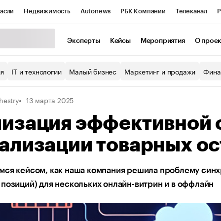
асли
Недвижимость
Autonews
РБК Компании
Телеканал
Р
К Курсы
РБК Life
Тренды
Визионеры
Национальные проекты
Эксперты
Кейсы
Мероприятия
О прое
уб
Исследования
Кредитные рейтинги
Франшизы
Газета
ия
IT и технологии
Малый бизнес
Маркетинг и продажи
Фина
Проверка контрагентов
Политика
Экономика
Бизнес
hestry
13 марта 2025
ы
лизация эффективной 
ализации товарных ос
ся кейсом, как наша компания решила проблему синхр
позиций) для нескольких онлайн-витрин и в оффлайн