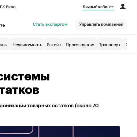
БК Вино
Личный кабинет
Город
Стать экспертом
Управлять компанией
кте
нсы
Недвижимость
Ретейл
Производство
Транспорт
Образ
системы
татков
онизации товарных остатков (около 70