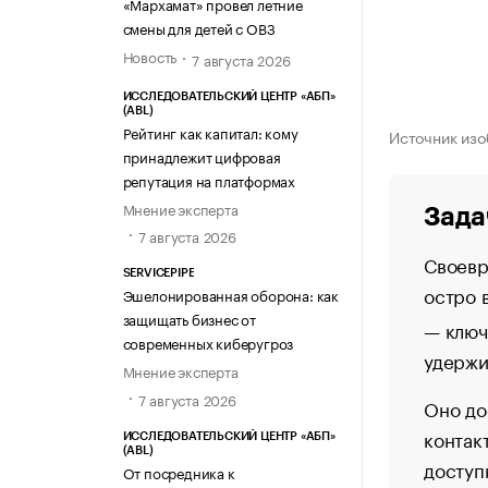
«Мархамат» провел летние
смены для детей с ОВЗ
Новость
7 августа 2026
ИССЛЕДОВАТЕЛЬСКИЙ ЦЕНТР «АБП»
(ABL)
Рейтинг как капитал: кому
Источник изо
принадлежит цифровая
репутация на платформах
Мнение эксперта
Зада
7 августа 2026
Своевр
SERVICEPIPE
остро 
Эшелонированная оборона: как
защищать бизнес от
— ключ
современных киберугроз
удержи
Мнение эксперта
7 августа 2026
Оно до
контак
ИССЛЕДОВАТЕЛЬСКИЙ ЦЕНТР «АБП»
(ABL)
доступ
От посредника к