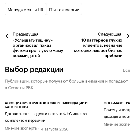
Менеджмент и HR
IT и технологии
Предыдущая
Следующая
«Услышать тишину»
10 паттернов глухих
организовал показ
клиентов, незнание
фильма про глухую маму
которых лишает бизнес
восьми детей
прибыли
Выбор редакции
Все
Публикации, которые получают больше внимания и попадают
в Сюжеты РБК
АССОЦИАЦИЯ ЮРИСТОВ В СФЕРЕ ЛИКВИДАЦИИ И
ООО «МАКС ТРАСТ
БАНКРОТСТВА
Почему иностран
Договор есть — сделки нет: что ФНС ищет за
дважды и не знае
комплектом первички
Мнение эксперт
Мнение эксперта
4 августа 2026