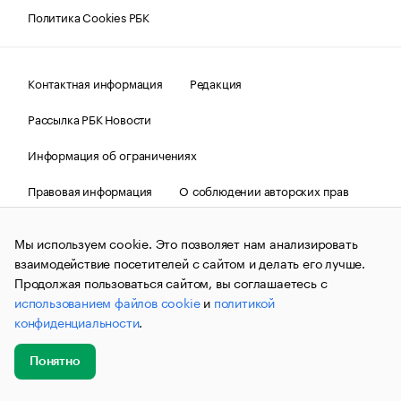
Политика Cookies РБК
Контактная информация
Редакция
Рассылка РБК Новости
Информация об ограничениях
Правовая информация
О соблюдении авторских прав
© АО «РОСБИЗНЕСКОНСАЛТИНГ»,
1995–2026.
Сообщения
и материалы информационного агентства «РБК»
Мы используем cookie. Это позволяет нам анализировать
(зарегистрировано Федеральной службой по надзору в сфере
взаимодействие посетителей с сайтом и делать его лучше.
связи, информационных технологий и массовых
коммуникаций (Роскомнадзор) 09.12.2015 за номером ИА
Продолжая пользоваться сайтом, вы соглашаетесь с
№ФС77-63848) сопровождаются пометкой «РБК». Отдельные
использованием файлов cookie
и
политикой
публикации могут содержать информацию,
конфиденциальности
.
не предназначенную для пользователей
до 18 лет.
companycardsfeedback@rbc.ru
Понятно
Добавить
Главное
Эксперты
Кейсы
Мероприятия
новость