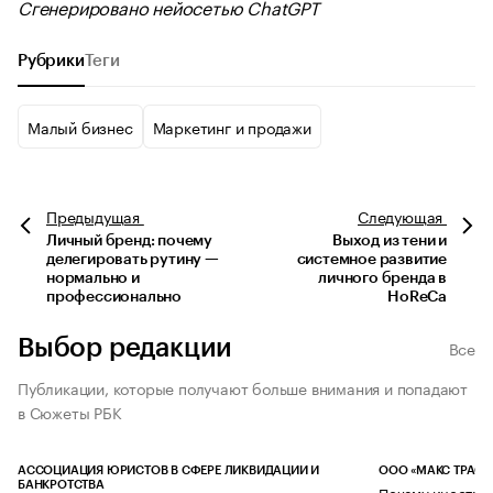
Сгенерировано нейосетью ChatGPT
Рубрики
Теги
Малый бизнес
Маркетинг и продажи
Предыдущая
Следующая
Личный бренд: почему
Выход из тени и
делегировать рутину —
системное развитие
нормально и
личного бренда в
профессионально
HoReCa
Выбор редакции
Все
Публикации, которые получают больше внимания и попадают
в Сюжеты РБК
АССОЦИАЦИЯ ЮРИСТОВ В СФЕРЕ ЛИКВИДАЦИИ И
ООО «МАКС ТРАСТ
БАНКРОТСТВА
Почему иностран