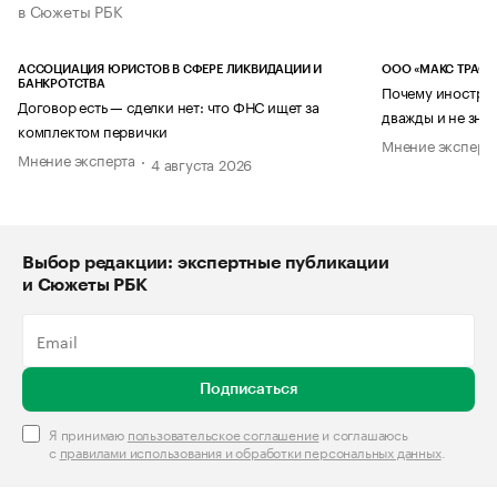
в Сюжеты РБК
АССОЦИАЦИЯ ЮРИСТОВ В СФЕРЕ ЛИКВИДАЦИИ И
ООО «МАКС ТРАСТ
БАНКРОТСТВА
Почему иностран
Договор есть — сделки нет: что ФНС ищет за
дважды и не знае
комплектом первички
Мнение эксперт
Мнение эксперта
4 августа 2026
Выбор редакции: экспертные публикации
и Сюжеты РБК
Подписаться
Я принимаю
пользовательское соглашение
и соглашаюсь
с
правилами использования и обработки персональных данных
.