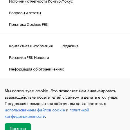
Источник отчетности Контур.Фокус
Вопросы и ответы
Политика Cookies РБК
Контактная информация
Редакция
Рассылка РБК Новости
Информация об ограничениях
Правовая информация
О соблюдении авторских прав
Мы используем cookie. Это позволяет нам анализировать
© АО «РОСБИЗНЕСКОНСАЛТИНГ»,
1995–2026.
Сообщения
и материалы информационного агентства «РБК»
взаимодействие посетителей с сайтом и делать его лучше.
(зарегистрировано Федеральной службой по надзору в сфере
Продолжая пользоваться сайтом, вы соглашаетесь с
связи, информационных технологий и массовых
использованием файлов cookie
и
политикой
коммуникаций (Роскомнадзор) 09.12.2015 за номером ИА
№ФС77-63848) сопровождаются пометкой «РБК». Отдельные
конфиденциальности
.
публикации могут содержать информацию,
не предназначенную для пользователей
до 18 лет.
companycardsfeedback@rbc.ru
Понятно